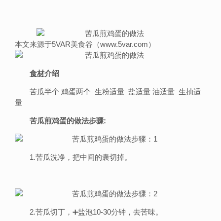
本文来源于5VAR美食谷（www.5var.com）
食材
介绍
苦瓜
半个
鸡蛋
两个 生粉适量 盐适量 油适量
生抽
适
量
苦瓜煎鸡蛋的做法步骤:
1.苦瓜洗净，把中间的囊切掉。
2.苦瓜切丁，➕盐泡10-30分钟，去苦味。