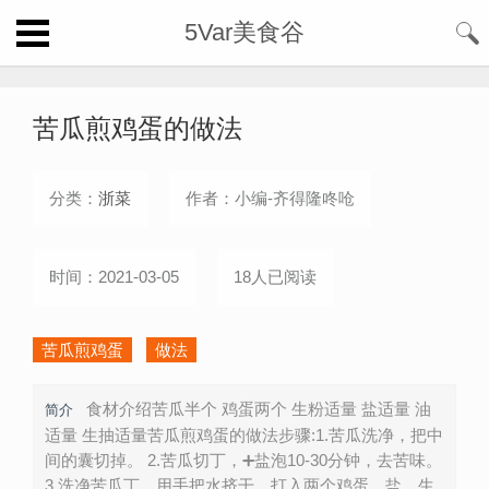
5Var美食谷
苦瓜煎鸡蛋的做法
分类：
浙菜
作者：小编-齐得隆咚呛
时间：2021-03-05
18人已阅读
苦瓜煎鸡蛋
做法
食材介绍苦瓜半个 鸡蛋两个 生粉适量 盐适量 油
简介
适量 生抽适量苦瓜煎鸡蛋的做法步骤:1.苦瓜洗净，把中
间的囊切掉。 2.苦瓜切丁，➕盐泡10-30分钟，去苦味。
3.洗净苦瓜丁，用手把水挤干。打入两个鸡蛋，盐，生