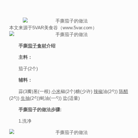
本文来源于5VAR美食谷（www.5var.com）
手撕
茄子
食材
介绍
主料：
茄子(2个)
辅料：
蒜(3瓣)葱(一根)
小米
椒(2个)糖(少许)
辣椒
油(2勺)
陈
醋
(2勺)
生抽
(2勺)蚝油(一勺) 盐(适量)
手撕茄子的做法步骤:
1.洗净