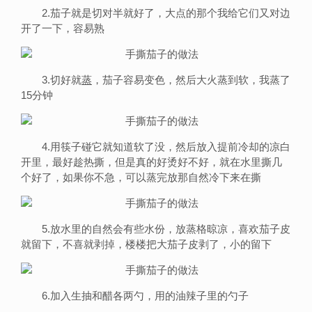
2.茄子就是切对半就好了，大点的那个我给它们又对边
开了一下，容易熟
3.切好就
蒸
，茄子容易变色，然后大火蒸到软，我蒸了
15分钟
4.用筷子碰它就知道软了没，然后放入提前冷却的凉白
开里，最好趁热撕，但是真的好烫好不好，就在水里撕几
个好了，如果你不急，可以蒸完放那自然冷下来在撕
5.放水里的自然会有些水份，放蒸格晾凉，喜欢茄子皮
就留下，不喜就剥掉，楼楼把大茄子皮剥了，小的留下
6.加入生抽和醋各两勺，用的油辣子里的勺子