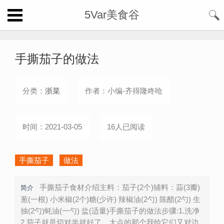
5Var美食谷
手撕茄子的做法
分类：
浙菜
作者：小编-齐得隆咚呛
时间：2021-03-05
16人已阅读
手撕茄子
做法
手撕茄子食材介绍主料：茄子(2个)辅料：蒜(3瓣)
简介
葱(一根) 小米椒(2个)糖(少许) 辣椒油(2勺) 陈醋(2勺) 生
抽(2勺)蚝油(一勺) 盐(适量)手撕茄子的做法步骤:1.洗净
2.茄子就是切对半就好了，大点的那个我给它们又对边