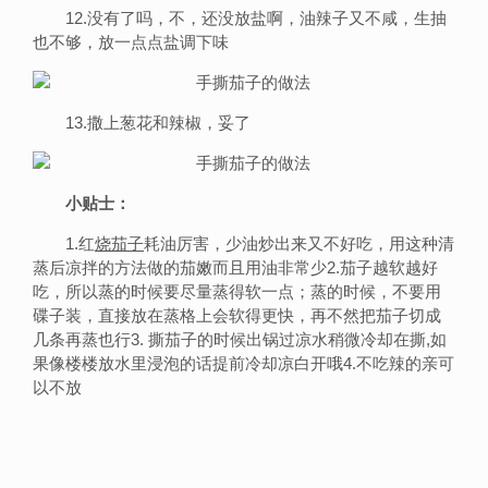
12.没有了吗，不，还没放盐啊，油辣子又不咸，生抽
也不够，放一点点盐调下味
13.撒上葱花和辣椒，妥了
小贴士：
1.红
烧茄子
耗油厉害，少油炒出来又不好吃，用这种清
蒸后凉拌的方法做的茄嫩而且用油非常少2.茄子越软越好
吃，所以蒸的时候要尽量蒸得软一点；蒸的时候，不要用
碟子装，直接放在蒸格上会软得更快，再不然把茄子切成
几条再蒸也行3. 撕茄子的时候出锅过凉水稍微冷却在撕,如
果像楼楼放水里浸泡的话提前冷却凉白开哦4.不吃辣的亲可
以不放