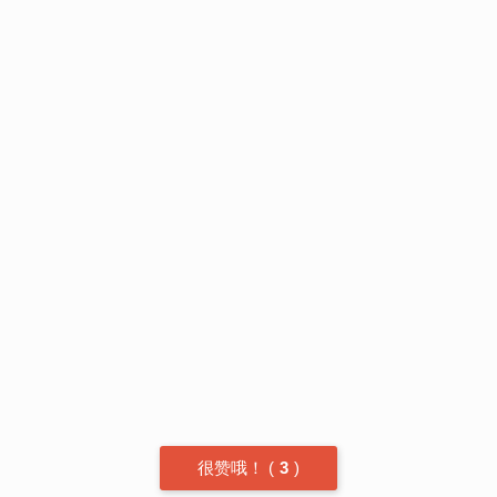
很赞哦！
(
3
)