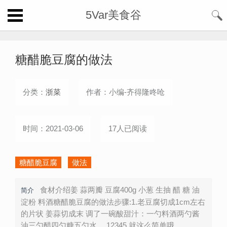
5Var美食谷
糖醋脆豆腐的做法
分类：
浙菜
作者：小编-齐得隆咚呛
时间：2021-03-06
17人已阅读
糖醋脆豆腐
做法
食材介绍姜 蒜两瓣 豆腐400g 小葱 生抽 醋 糖 油
简介
淀粉 料酒糖醋脆豆腐的做法步骤:1.老豆腐切成1cm左右
的片状 姜蒜切成末 调了一碗酸甜汁：一勺料酒两勺酱
油三勺醋四勺糖五勺水。 12345 就这么简单哦