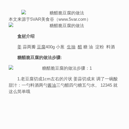
本文来源于5VAR美食谷（www.5var.com）
食材
介绍
姜
蒜两瓣
豆腐
400g 小葱
生抽
醋
糖 油 淀粉 料酒
糖醋脆豆腐的做法步骤:
1.老豆腐切成1cm左右的片状 姜蒜切成末 调了一碗酸
甜汁：一勺料酒两勺
酱油
三勺醋四勺糖五勺水。 12345 就
这么简单哦