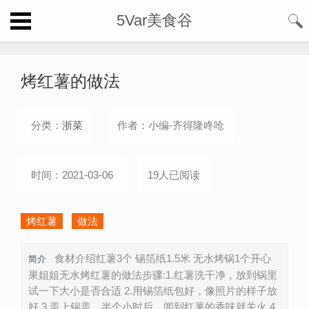
5Var美食谷
烤红薯的做法
分类：
浙菜
作者：小编-齐得隆咚呛
时间：2021-03-06
19人已阅读
烤红薯
做法
食材介绍红薯3个 锡箔纸1.5米 无水烤锅1个开心
简介
果姐姐无水烤红薯的做法步骤:1.红薯洗干净，放到锅里
试一下大小是否合适 2.用锡箔纸包好，像照片的样子放
好 3.盖上锅盖，半个小时后，闻到红薯的香味就关火 4.