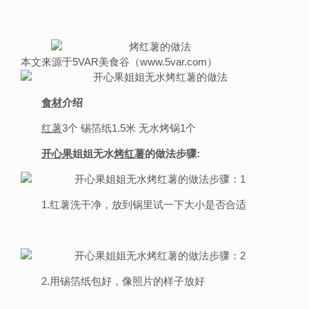
本文来源于5VAR美食谷（www.5var.com）
食材
介绍
红薯
3个 锡箔纸1.5米 无水烤锅1个
开心果
姐姐无水
烤红薯
的做法步骤:
1.红薯洗干净，放到锅里试一下大小是否合适
2.用锡箔纸包好，像照片的样子放好