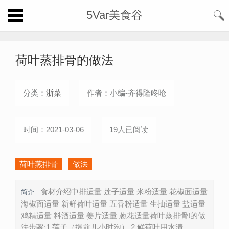
5Var美食谷
荷叶蒸排骨的做法
分类：
浙菜
作者：小编-齐得隆咚呛
时间：2021-03-06
19人已阅读
荷叶蒸排骨
做法
食材介绍中排适量 莲子适量 米粉适量 花椒面适量
简介
海椒面适量 新鲜荷叶适量 五香粉适量 生抽适量 盐适量
鸡精适量 料酒适量 姜片适量 葱花适量荷叶蒸排骨!的做
法步骤:1.莲子（提前几小时泡） 2.鲜荷叶用水清