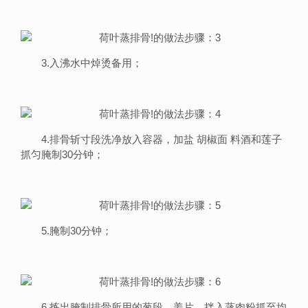
3.入沸水中焯烫备用；
4.排骨斩寸段洗净放入容器，加盐 胡椒面 料酒和莲子
抓匀腌制30分钟；
5.腌制30分钟；
6.拣出腌制排骨所用的葱段、姜片，拌入
蒸肉
粉抓至均