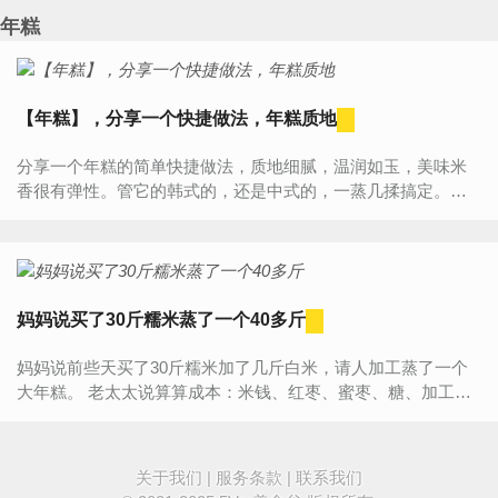
厨...
年糕
【年糕】，分享一个快捷做法，年糕质地
分享一个年糕的简单快捷做法，质地细腻，温润如玉，美味米
香很有弹性。管它的韩式的，还是中式的，一蒸几揉搞定。可
煎可炒可煮汤可火锅，脆皮的，糯软的，甜的，咸的，咋吃都
美味。 看进来，一个...
妈妈说买了30斤糯米蒸了一个40多斤
妈妈说前些天买了30斤糯米加了几斤白米，请人加工蒸了一个
大年糕。 老太太说算算成本：米钱、红枣、蜜枣、糖、加工费
算在一起这一个年糕花了200多大洋。 放凉后切片冷冻能吃...
关于我们
|
服务条款
|
联系我们