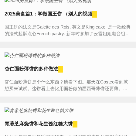
2025美食篇1：学做国王饼 （别人的视频
国王饼的法文是Galette des Rois, 英文是King cake. 是一款经典
的法式起酥点心French pastry. 新年时参加了云霞姐姐电台组织
的新年大联播节目。我的电台负责美食这款。计划...
杏仁面粉薄饼的多种做法
杏仁面粉薄饼是个什么东西？请看下图。那天在Costco看到就
想买来试试。这饼看上去比用面粉做的墨西哥薄饼还要薄。关
键是Gluten free. 这对Gluten过敏的人是个福音。我这个人...
青葱芝麻烧饼和花生酱红糖大饼