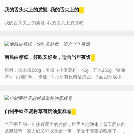
我的舌头尖上的质疑_我的舌尖上的
我的舌头尖上的质疑_我的舌尖上的挪威...
南昌白糖糕，好吃又好看，适合当年夜饭
原料：糯米粉200g，澄粉（小麦淀粉）40g，开水160g，猪油
20g，白糖20g。 步骤：1.把所有原料活成团。2.面团分成小份
儿。3.拿出一份儿，搓成长条。折三下，压紧，收口捏好即可。
4.起油锅，炸熟，趁热...
自制手绘圣诞树草莓奶油蛋糕卷
当不平凡的一年接近尾声的时候，世界各地迎来了普天同庆的
圣诞佳节。家人们又可以欢聚一堂，享受平安夜的晚餐了。在