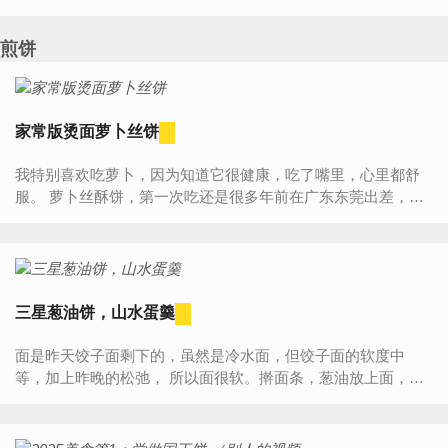
这欢乐的节日气氛中，怎能少了甜品带给我们的温馨与甜蜜？
餐后甜...
煎饼
家常版烫面萝卜丝饼
我特别喜欢吃萝卜，因为知道它很健康，吃了嘴里，心里都舒
服。 萝卜丝酥饼，第一次吃还是很多年前在广东东莞出差，来
接我的人，特意先绕道去了一家酒店买了几盒萝卜丝饼，说这
是当地最好...
三星葱油饼，山水蛋羹
面是昨天饺子面剩下的，虽然是冷水面，但饺子面的软度中
等，加上昨晚的松弛， 所以面很软。擀面条，葱油放上面，卷
起来。卷的时候，卷出来的卷别太细， 这样烙出来有一种包葱
馅儿的感觉，如...