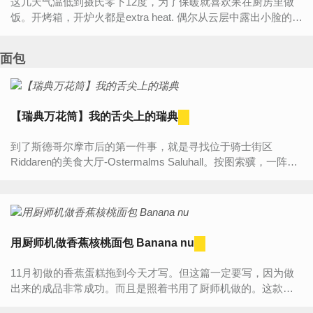
这几天气温低到摄氏零下12度，为了保暖就喜欢呆在厨房里做
饭。开烤箱，开炉火都是extra heat. 偶尔从云层中露出小脸的太
阳不但给厨房增添热度，还让心情愉悦几分。为了这难得的暖...
面包
【瑞典万花筒】我的舌尖上的瑞典
到了斯德哥尔摩市后的第一件事，就是寻找位于骑士街区
Riddaren的美食大厅-Ostermalms Saluhall。按图索骥，一阵疾
走后，我置身于一个1888年矗立起来的辉煌菜市场中，我发
觉，这个网红...
用厨师机做香蕉核桃面包 Banana nu
11月初做的香蕉蛋糕拖到今天才写。但这篇一定要写，因为做
出来的成品非常成功。而且是照着书用了厨师机做的。这款香
蕉蛋糕2012年做时写过一篇。但没有用厨师机，因为嫌麻烦。