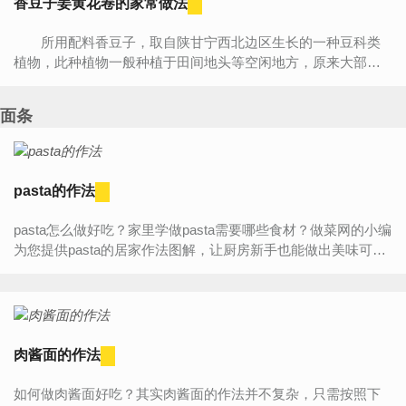
香豆子姜黄花卷的家常做法
所用配料香豆子，取自陕甘宁西北边区生长的一种豆科类
植物，此种植物一般种植于田间地头等空闲地方，原来大部分
是农家自己种来自己用，市面上有卖，但不是大量常有。随着
物...
面条
pasta的作法
pasta怎么做好吃？家里学做pasta需要哪些食材？做菜网的小编
为您提供pasta的居家作法图解，让厨房新手也能做出美味可口
的pasta。pasta食材介绍主料：意大利面(250) 活虾(200g)...
肉酱面的作法
如何做肉酱面好吃？其实肉酱面的作法并不复杂，只需按照下