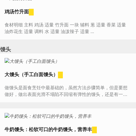
鸡汤竹升面
食材明细 主料 鸡汤 适量 竹升面 一块 辅料 葱 适量 香菜 适量
油炸花生 适量 调料 水 适量 油泼辣子 适量 ...
馒头
大馒头（手工白面馒头）
做馒头是面食烹饪中最基础的，虽然方法步骤简单，但是要想
做好，做出表面光滑不塌陷不回缩有弹性的馒头，还是有一些
技巧的。 这期将教大家如何做出松软香甜又好吃的馒头，即使
是新手...
牛奶馒头：松软可口的牛奶馒头，营养丰