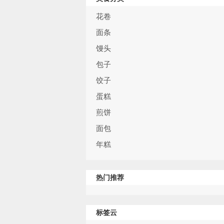
花卷
面条
馒头
包子
饺子
蛋糕
煎饼
面包
年糕
热门推荐
标签云