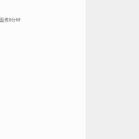
面
煮8分钟