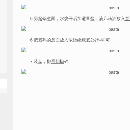
5.另起锅煮面，水烧开后加适量盐，滴几滴油放入
意
6.把煮熟的意面放入浓汤继续煮2分钟即可
7.装盘，撒
黑胡椒
碎