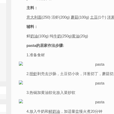
主料：
意大利面
(250) 活虾(200g)
蘑菇
(100g)
土豆
(1个)
洋
辅料：
鲜
奶油
(100g) 纯
牛奶
(250g)
黄油
(20g)
pasta的居家作法步骤:
1.准备食材
2.
明虾
剥壳去沙肠，土豆切小块，洋葱切丁，蘑菇切
3.热锅加黄油软化放入菜炒软
4.放入牛奶和
鲜奶油
，加适量盐慢火煮20分钟