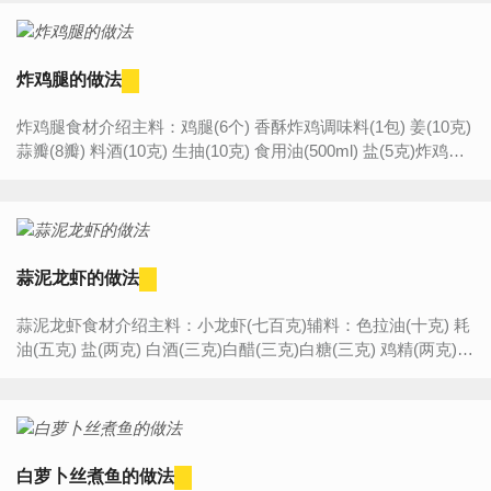
炸鸡腿的做法
炸鸡腿食材介绍主料：鸡腿(6个) 香酥炸鸡调味料(1包) 姜(10克)
蒜瓣(8瓣) 料酒(10克) 生抽(10克) 食用油(500ml) 盐(5克)炸鸡腿
的做法步骤:1.要用的食材备好2.鸡腿洗净备...
蒜泥龙虾的做法
蒜泥龙虾食材介绍主料：小龙虾(七百克)辅料：色拉油(十克) 耗
油(五克) 盐(两克) 白酒(三克)白醋(三克)白糖(三克) 鸡精(两克)
蒜瓣(22粒)姜(五克) 白芝麻(三克)香油(三克)...
白萝卜丝煮鱼的做法