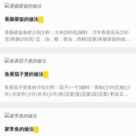
香肠菜饭的做法
香肠菜饭食材介绍主料：大米(500克)辅料：万年青菜花头(150
克)香肠(200克) 盐，油，糖，香油，鸡精(适量)香肠菜饭的做法
步骤:1.准备食材：万年青，香肠2.万年青泡水，至少泡一小时，
泡软泡...
鱼香茄子煲的做法
鱼香茄子煲食材介绍主料：茄子(一个)辅料：青椒(少许)红椒(少
许) 水发笋(少许)木耳(少许)葱(适量)姜(适量)蒜(适量) 郫县豆瓣
酱(一勺) 剁椒酱(半勺)料酒(适量)酱油(适量)糖...
家常鱼的做法