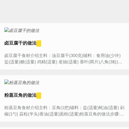
卤豆腐干的做法
卤豆腐干食材介绍主料：油豆腐干(300克)辅料：食用油(少许)
盐(适量)糖(适量) 鸡精(适量) 老抽(适量) 香叶(两片)八角(3粒)红
椒(三个) 葱花(点缀（可以不用）)卤豆腐干的做法步...
粉蒸豆角的做法
粉蒸豆角食材介绍主料：豆角(1把)辅料：盐(适量)蚝油(适量) 剁
椒(1勺) 蒜粒(半头)香油(适量)面粉(适量)粉蒸豆角的做法步骤:1.
豆角洗净切段稍晾干2.晾干的豆角放入盆里，加入...