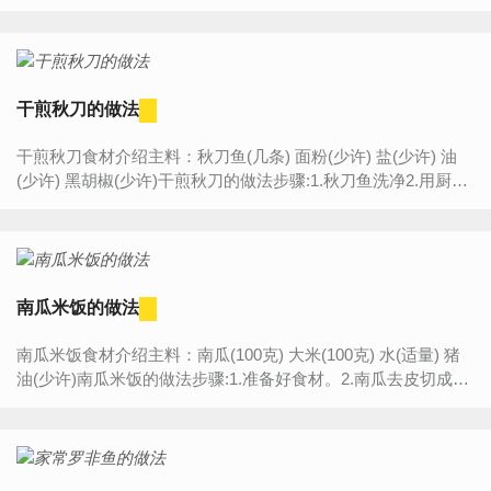
蚝油(适量) 番茄酱(适量) 白糖(适量)茄汁...
干煎秋刀的做法
干煎秋刀食材介绍主料：秋刀鱼(几条) 面粉(少许) 盐(少许) 油
(少许) 黑胡椒(少许)干煎秋刀的做法步骤:1.秋刀鱼洗净2.用厨房
纸吸干鱼表面的水分3.均匀抹上面粉4.热锅中倒...
南瓜米饭的做法
南瓜米饭食材介绍主料：南瓜(100克) 大米(100克) 水(适量) 猪
油(少许)南瓜米饭的做法步骤:1.准备好食材。2.南瓜去皮切成1
厘米见方的小粒子，米洗干净入适量的水和一小勺猪...