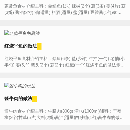
家常鱼食材介绍主料：金鲳鱼(1只) 辣椒(2个) 葱(3条) 姜(4片) 蒜
(3瓣) 酱油(2勺) 油(适量) 料酒(适量) 盐(适量) 豆瓣酱(1勺)家常
鱼的做法步骤:1.先将鱼的内脏去掉，洗净，在...
红烧平鱼的做法
红烧平鱼食材介绍主料：鲳鱼(6条) 盐(少许) 生抽(一勺) 老抽(小
半勺) 姜(5片) 葱头(2个) 蒜(2个) 红椒(一个)红烧平鱼的做法步
骤:1.鲳鱼清洗干净。2.准备好葱姜蒜辣椒。3...
酱牛肉的做法
酱牛肉食材介绍主料：牛腱肉(800g) 清水(1000ml)辅料：干辣
椒(2个)甘草(5片)大料(2瓣)酱油(适量)白砂糖(1勺)酱牛肉的做法
步骤:1.牛肉洗净2.放到盆里凉水浸泡出血水3.泡好...