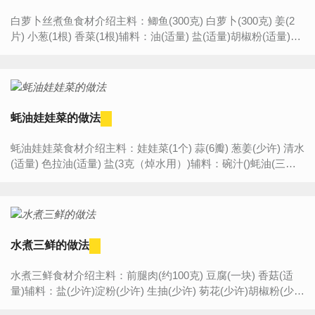
白萝卜丝煮鱼食材介绍主料：鲫鱼(300克) 白萝卜(300克) 姜(2
片) 小葱(1根) 香菜(1根)辅料：油(适量) 盐(适量)胡椒粉(适量)料
酒(适量)白萝卜丝煮鱼的做法步骤:1.鲫鱼一条清...
蚝油娃娃菜的做法
蚝油娃娃菜食材介绍主料：娃娃菜(1个) 蒜(6瓣) 葱姜(少许) 清水
(适量) 色拉油(适量) 盐(3克（焯水用）)辅料：碗汁()蚝油(三勺)
生抽(一勺)香醋(半勺)淀粉(一勺) 鸡粉(少许) 清...
水煮三鲜的做法
水煮三鲜食材介绍主料：前腿肉(约100克) 豆腐(一块) 香菇(适
量)辅料：盐(少许)淀粉(少许) 生抽(少许) 茐花(少许)胡椒粉(少
许)水煮三鲜的做法步骤:1.准备食材,切丝备用。2....