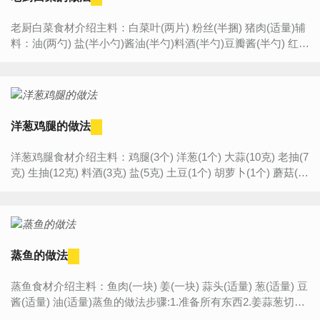
老厨白菜食材介绍主料：白菜叶(两片) 粉丝(半捆) 猪肉(适量)辅
料：油(两勺) 盐(半小勺)酱油(半勺)料酒(半勺)豆瓣酱(半勺) 红辣
椒(两个)葱(半根)姜(一片) 五香粉(适量)老厨...
洋葱鸡腿的做法
洋葱鸡腿食材介绍主料：鸡腿(3个) 洋葱(1个) 大蒜(10克) 老抽(7
克) 生抽(12克) 料酒(3克) 盐(5克) 土豆(1个) 胡萝卜(1个) 蘑菇(3
朵) 青椒(1个) 红辣椒(1个) 圣女果(适量...
蒸鱼的做法
蒸鱼食材介绍主料：鱼肉(一块) 姜(一块) 蒜头(适量) 葱(适量) 豆
酱(适量) 油(适量)蒸鱼的做法步骤:1.准备所有东西2.姜蒜葱切好
3.铺上洗净的鱼肉上4.淋上豆酱和油5.入锅...