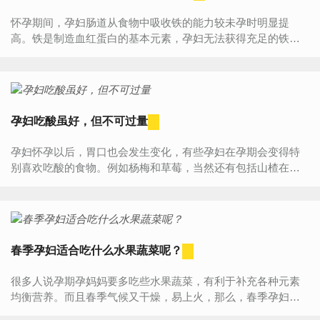
怀孕期间，孕妇肠道从食物中吸收铁的能力较未孕时明显提
高。铁是制造血红蛋白的基本元素，孕妇无法获得充足的铁易
患缺铁性贫血。孕妇用药需谨慎，不如从饮食上吃些补铁补血
的食物...
孕妇吃酸虽好，但不可过量
孕妇怀孕以后，胃口也会发生变化，有些孕妇在孕期会变得特
别喜欢吃酸的食物。例如杨梅和草莓，当然还有包括山楂在内
的酸性食物。孕妇吃酸有哪些好处？1、增强营养需求酸性物质
进入...
春季孕妇适合吃什么水果蔬菜呢？
很多人说孕期孕妈妈要多吃些水果蔬菜，有利于补充各种元素
均衡营养。而且春季气候又干燥，易上火，那么，春季孕妇适
合吃什么水果蔬菜呢？1、香蕉孕妇吃香蕉还能有效降低血压，