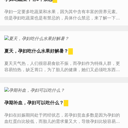
孕妇一定要多吃蔬菜和水果，因为其中含有丰富的营养元素。
但是孕妇吃蔬菜也是有禁忌的，具体什么禁忌，来了解一下
吧！1、先切菜再冲洗在洗切青菜时，若将菜切了再冲洗，大量
维生素就会...
夏天，孕妇吃什么水果好解暑？
夏天天气热，人们很容易食欲不振，而孕妇作为特殊人群，更
容易怕热，缺乏胃口，为了胎儿的健康，她们又必须吃东西补
充营养，那么夏季孕妇吃什么水果好呢？1、苹果含有多种维生
素和矿物质、...
孕期补血，孕妇可以吃什么？
孕妇在妊娠期间处于闭经状态，若孕妇贫血多数是因为孕妇的
血红蛋白比较低，而胎儿的需求量又大，导致孕妇比较容易出
现贫血症状。孕妈妈补血最好靠食补，生活中有很多随手可得