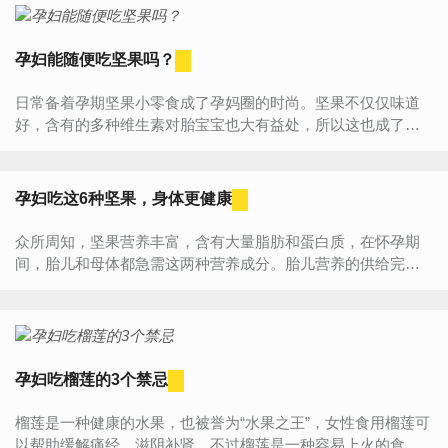
孕妇能随便吃坚果吗？
日常备着孕期坚果小零食成了孕妈圈的时尚。坚果不仅仅味道
好，含有的多种维生素对胎宝宝也大有益处，所以这也成了孕
期零食首选坚果的理由。然而是不是这就表示着在孕期坚果可
以...
孕妇吃这6种坚果，身体更健康
众所周知，坚果营养丰富，含有大量脂肪和蛋白质，在怀孕期
间，胎儿和母体都急需这两种营养成分。胎儿营养的供给完全
依靠准妈妈的营养吸收，所以孕妇一定要在孕期保持健康的饮
食习惯，建...
孕妇吃榴莲的3个禁忌
榴莲是一种健康的水果，也被誉为“水果之王”，女性食用榴莲可
以帮助缓解痛经、滋阴补肾。不过榴莲是一种容易上火的食