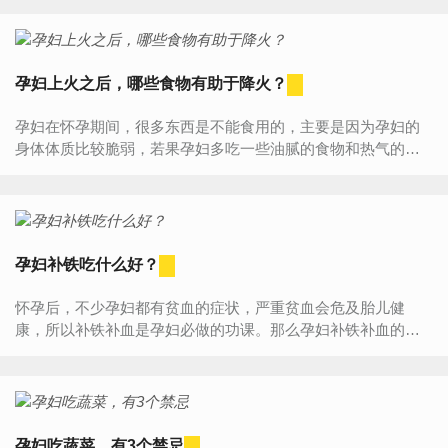
还能防止...
孕妇上火之后，哪些食物有助于降火？
孕妇在怀孕期间，很多东西是不能食用的，主要是因为孕妇的
身体体质比较脆弱，若果孕妇多吃一些油腻的食物和热气的食
物，可能会引起孕妇出现上火的情况，这样会影响到宝宝的健
康成长。...
孕妇补铁吃什么好？
怀孕后，不少孕妇都有贫血的症状，严重贫血会危及胎儿健
康，所以补铁补血是孕妇必做的功课。那么孕妇补铁补血的食
物有哪些?孕妇如何补铁呢？1、多吃富铁食物从孕前及刚开始
怀孕时，就...
孕妇吃蔬菜，有3个禁忌