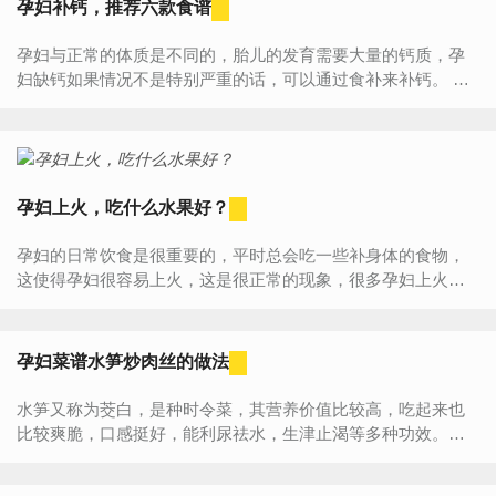
孕妇补钙，推荐六款食谱
孕妇与正常的体质是不同的，胎儿的发育需要大量的钙质，孕
妇缺钙如果情况不是特别严重的话，可以通过食补来补钙。 下
面为各位孕妈妈们推荐的六款补钙食谱，希望对大家有帮助。
1、虾...
孕妇上火，吃什么水果好？
孕妇的日常饮食是很重要的，平时总会吃一些补身体的食物，
这使得孕妇很容易上火，这是很正常的现象，很多孕妇上火了
就会心烦气躁，其实有些水果可以去火，一起来看下孕妇上火
吃什么水果...
孕妇菜谱水笋炒肉丝的做法
水笋又称为茭白，是种时令菜，其营养价值比较高，吃起来也
比较爽脆，口感挺好，能利尿祛水，生津止渴等多种功效。作
为孕妇，孕期尽量不要偏食，多吃时令菜菜哦。因此这一款水
笋胡...