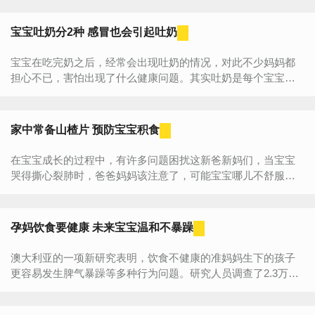
子，影响生...
宝宝吐奶分2种 感冒也会引起吐奶
宝宝在吃完奶之后，经常会出现吐奶的情况，对此不少妈妈都
担心不已，害怕出现了什么健康问题。其实吐奶是每个宝宝都
要经历的过程，它还分两种情况，一种是生理性的，另一种是
病理性的。...
家中常备山楂片 预防宝宝积食
在宝宝成长的过程中，有许多问题困扰这新爸新妈们，当宝宝
哭得撕心裂肺时，爸爸妈妈该注意了，可能宝宝哪儿不舒服
了，必须及时了解和救治。而这里需要提醒的是，宝宝的消化
道疾病有可能...
孕妈饮食要健康 未来宝宝温和不暴躁
澳大利亚的一项新研究表明，饮食不健康的准妈妈生下的孩子
更容易发生脾气暴躁等多种行为问题。研究人员调查了2.3万多
名母亲和孩子。结果发现，孕期饮食不健康的女性生下的孩子...