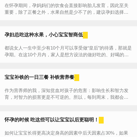
在怀孕期间，孕妈妈们的饮食会直接影响胎儿发育，因此至关
重要，除了正餐之外，水果自然是少不了的，建议孕妇选择含
糖分较低的水果，每天吃水果别超过500克。樱桃是孕妇的理想
水果，樱桃...
孕妇总吃这种水果，小心宝宝智商低
都说女人一生中至少有10个月可以享受做“皇后”的待遇，那就是
孕期。在这10个月内，家人是想方设法的做好吃的、好喝的。
水果更是孕期跑不了的食物，而且坊间有多吃水果宝宝皮肤好...
宝宝补铁的一日三餐 补铁营养餐
作为营养师的我，深知贫血对孩子的危害：影响生长和智力发
育，对智力的损害更是不可逆的。所以，每到周末，我都会给
女儿做一顿补铁营养餐。一般，这顿饭我会选择在中午做。这
主要是因为...
怀孕的时候 吃这些可以让宝宝以后更聪明！
如何让宝宝长得更高决定身高的因素中后天因素占30%，如果