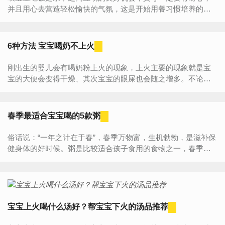
并且用心去营造轻松愉快的气氛，这是开始用餐习惯培养的第
一步。对于将餐桌放在电视前的家庭来说，切不可放任宝宝养
成边看...
6种方法 宝宝喝奶不上火
刚出生的婴儿会有喝奶粉上火的现象，上火主要的现象就是宝
宝的大便会变得干燥、其次宝宝的眼屎也会随之增多。不论父
母给宝宝喂食多少奶粉，宝宝都会上火，十分地痛苦。那么有
什么...
春季最适合宝宝喝的5款粥
俗话说：“一年之计在于春”，春季万物富，生机勃勃，是滋补保
健身体的好时候。粥是比较适合孩子食用的食物之一，春季喝
粥能散风去热、甘润降火、养胃健脾、滋阴润燥。下面我们就
来来...
宝宝上火喝什么汤好？帮宝宝下火的汤品推荐