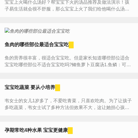
宝宝上火喝什么汤好？帮宝宝下火的汤品推荐及做法演示！孩
子易生活就会很不舒服，那么宝宝上火了我们给他喝什么汤最
好呢？下面几个下火的汤品推荐给你！雪梨银耳甜汤雪梨银耳
汤食材：雪...
鱼肉的哪些部位最适合宝宝吃
鱼的营养很丰富，很适合宝宝吃。但是家长知道哪些部位适合
宝宝吃哪些部位不适合宝宝吃吗?鲫鱼萝卜豆腐汤1.鱼鳞：可预
防小儿佝偻病鱼鳞含有较多的卵鳞脂，把脂肪球分解成乳状液
与...
宝宝吃蔬菜 要从小培养
韦女士的女儿1岁多了，不爱吃青菜，只喜欢吃肉。为了让孩子
多吃蔬菜，韦女士试了多种方法但效果不大，这让她担心孩子
维生素摄入不足。在调查中发现孩子不喜欢吃的蔬菜类型各
异，有芹...
孕期常吃4种水果 宝宝更健康