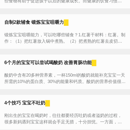
些食物有助于促进孩子以后的健康成长。而健康的饮食习惯可
以帮助宝宝降低未来疾病产生的几率，包括心脏病和糖尿病
等。下...
自制2款辅食 锻炼宝宝咀嚼力
锻炼宝宝咀嚼能力，可以吃哪些辅食？1.红薯干材料：红薯。制
作：（1）把红薯放入锅中煮熟。（2）把煮熟的红薯去皮切成
手指大小的长条（3）把切好的红薯条放入烤箱烤干即可。适宜
月龄：1岁以上的宝...
6个月的宝宝可以尝试喝酸奶 改善胃肠功能
酸奶中含有20多种营养素，一杯150ml的酸奶就能补充宝宝一天
所需的10%的蛋白质、30%的能量和钙质。酸奶的营养价值很
大：半乳糖能促进宝宝神经系统发育让宝宝更聪明，乳酸菌能
调节...
4个技巧 宝宝不吐奶
刚出生的宝宝在喝奶时，往往都要经历吐奶或者溢奶的过程，
很多新妈遇到宝宝这样就会手足无措，十分担忧。一方面，新
妈们害怕宝宝吃到肚子里的奶总是吐掉，可能会导致宝宝饿肚