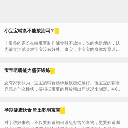
小宝宝辅食不能放油吗？
非常多的家长在给宝宝制作辅食时不放油，吃的也是瘦肉，认
为辅食油腻会对宝宝没有好处。事实上小宝宝的身体发育以及
大脑和神经的发育都需要脂肪酸的参与，适量的油对宝宝是非
常有...
宝宝咀嚼能力需要锻炼
总有家长认为，宝宝的辅食越碎越软越烂越好。但宝宝的辅食
究竟是什么性状，要根据宝宝的月龄和出牙状况来制定。4-6个
月刚添加辅食时，宝宝的确应该吃糊状的食物，但随着宝宝长
大，出...
孕期健康饮食 吃出聪明宝宝
对于孕妇来说，不仅要知道如何避免有害的食物，更要知道哪