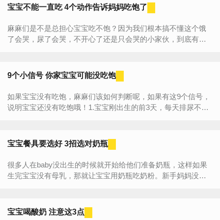
宝宝不能一直吃 4个动作告诉妈妈吃饱了
麻麻们是不是总担心宝宝吃不饱？因为我们根本搞不懂这个饿
了会哭，尿了会哭，不开心了还是只会哭的小家伙，到底有没
有吃饱？还有一些麻麻总认为奶水不足，就一直让宝宝吃啊吃
啊，其实宝宝...
9个小信号 你家宝宝可能没吃饱
如果宝宝没有吃饱，麻麻们该如何判断呢，如果有这9个信号，
说明宝宝还没有吃饱哦！1.宝宝刚出生的前3天，每天排尿不足6
次。2.宝宝出生3天后，排出的大便仍为黑色或者棕色。3.每天
母乳次...
宝宝餐具要选好 3招选对奶瓶
很多人在baby没出生的时候就开始给他们准备奶瓶，这样如果
生完宝宝没有母乳，那就让宝宝用奶瓶吃奶粉。新手妈妈没有
经验，常常选错奶瓶。下面小编就奉上选购奶瓶的小攻略，快
来看看...
宝宝喝酸奶 注意这3点