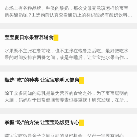
市场上有各种品牌、种类的酸奶，那么父母究竟该怎样给宝宝
购买酸奶呢？1.选购前认真查看酸奶上的标识酸奶有酸奶饮料和
酸牛奶之分。父母在给宝宝选购酸奶一定要认真查看产品上的...
宝宝夏日水果营养辅食
水果既不主张在餐前吃，也不主张在饱餐之后吃。最好把吃水
果的时间安排在两餐之间，或是午睡后，让宝宝把水果当作点
心吃。什锦果羮准备：苹果、梨、香蕉、橘子各半个，糖莲子5
颗，山楂...
甄选“吃”的种类 让宝宝聪明又健康
除了众多周知的母乳是最为营养的食物之外，为了宝宝聪明的
大脑，妈妈对于日常健脑营养素也要重视！研究发现，在所有
的维生素中，对智力影响最大的是维生素A、维生素B类、维生
素C、维...
掌握“吃”的方法 让宝宝吃饭更专心
喂宝宝吃饭是亲子之间互动的良好机会，父母一定要有耐心，