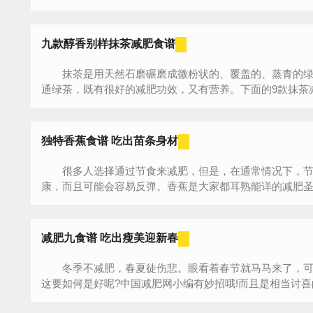
九款醇香别样抹茶减肥食谱
抹茶是用天然石磨碾磨成微粉状的、覆盖的、蒸青的绿茶
通绿茶，既有很好的减肥功效，又有营养。下面的9款抹茶减
独特香蕉食谱 吃出苗条身材
很多人选择通过节食来减肥，但是，在通常情况下，节
康，而且可能会容易反弹。香蕉是大家都耳熟能详的减肥
蕉...
减肥九食谱 吃出瘦美迎新春
冬季不减肥，春夏徒伤悲。眼看着春节就马马来了，可
这要如何是好呢?中国减肥网小编有妙招哦!而且是相当讨喜的