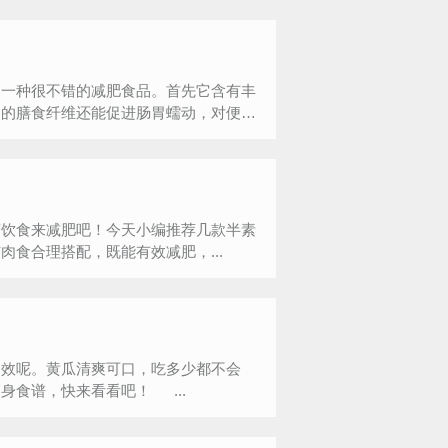
一种很不错的减肥食品。首先它含有丰
富的膳食纤维还能促进肠胃蠕动，对便
变饮食来减肥吧！今天小编推荐几款半素
食合理搭配，既能有效减肥，...
功效呢。黄瓜清爽可口，吃多少都不会
腻。今天小编就教你吃黄瓜减肥，主要为你带来五款黄瓜瘦身食谱，快来看看吧！ ...