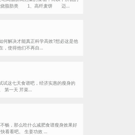
烧脂肪类 1、高纤麦饼 迈...
困扰，如何解决才能真正科学高效?想必这是他
存在，使得他们不再自...
里试试这七天食谱吧，经济实惠的瘦身的
方法，坚持一个&ldquo;疗程&rdquo;，相信你会看到疗效的。 第一天 芹菜...
环不畅，那么吃什么减肥食谱瘦身效果好
呢？下面，39减肥编辑推荐生姜减肥食谱，暖胃又瘦身，赶快看看吧。 生姜功效 ...