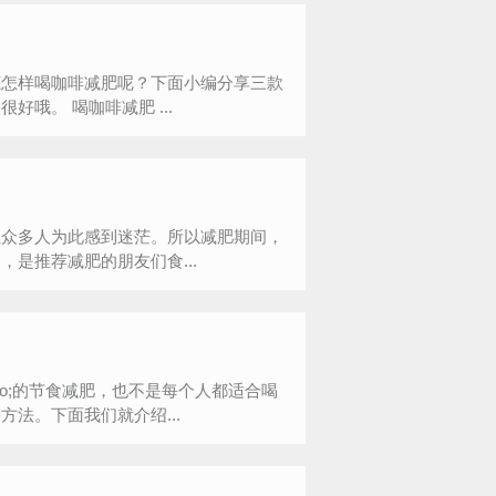
底怎样喝咖啡减肥呢？下面小编分享三款
自制咖啡减肥食谱，爱美丽，想减肥的你快来试试吧，效果很好哦。 喝咖啡减肥 ...
让众多人为此感到迷茫。所以减肥期间，
是推荐减肥的朋友们食...
quo;的节食减肥，也不是每个人都适合喝
法。下面我们就介绍...