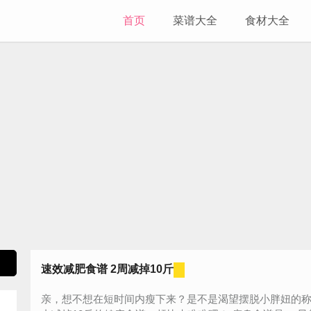
首页
菜谱大全
食材大全
速效减肥食谱 2周减掉10斤
亲，想不想在短时间内瘦下来？是不是渴望摆脱小胖妞的