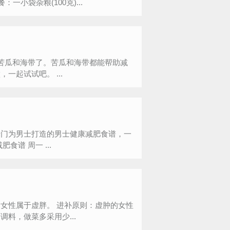
0斤的健康食谱，赶快来瞧瞧吧！ 瘦身食谱是： 早餐：一小袋杂粮(100克)...
苦瓜和海带了。苦瓜和海带都能帮助减
肥，并且营养丰富。小编推荐两款蔬菜减肥食谱，简单易做，一起试试吧。 ...
专门为男士打造的男士健康减肥食谱，一
减肥食谱吧。 男士健康减肥食谱 周一 ...
进补原则：虚肿的女性
料，做菜多采用少...