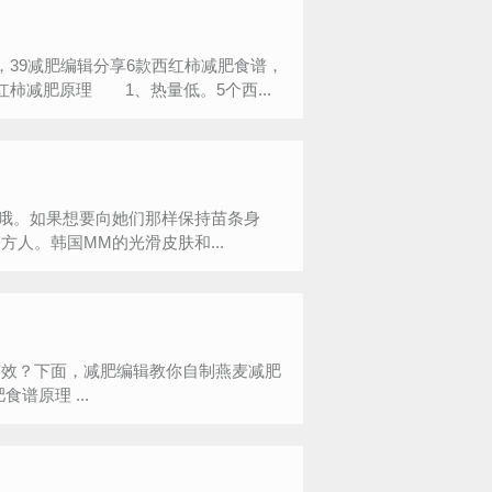
39减肥编辑分享6款西红柿减肥食谱，
柿减肥原理 1、热量低。5个西...
哦。如果想要向她们那样保持苗条身
人。韩国MM的光滑皮肤和...
有效？下面，减肥编辑教你自制燕麦减肥
食谱，简单又方便。每天吃燕麦减肥餐轻松享瘦。 燕麦减肥食谱原理 ...