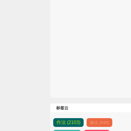
标签云
作法 (2103)
做法 (849)