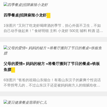
四季餐桌|招牌麻辣小龙虾
1张图片 “又到了吃龙虾喝啤酒的季节，担心外面不卫生，不如
自己动手做起来！” 食材明细 主料 小龙虾 500克 辅料 料酒 适量
招牌拌饭酱 适量 ...
父母的爱情= 妈妈的秘方 =将餐厅搬到了节日的餐桌=铁板
鱼膘
6张图片 “爸爸的祖籍山东烟台！有着山东汉子的豪爽个性说话
不带拐弯儿的，不过山东汉子还是被妈妈南方人的细腻给收服
了，两个人一辈子都是为了南北双方的语言来斗嘴，听不懂南...