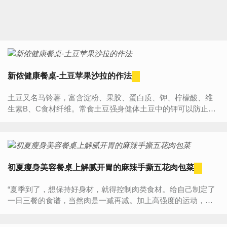
新侬健康餐桌-土豆苹果沙拉的作法
土豆又名马铃薯，富含淀粉、果胶、蛋白质、钾、柠檬酸、维
生素B、C食材纤维。常食土豆强身健体土豆中的钾可以防止高
血压。因为当人体过多摄起盐分时，体内的钠会偏高，钾不...
初夏瘦身美容餐桌上解腻开胃的麻辣手撕五花肉包菜
“夏季到了，想保持好身材，就得控制肉类食材。给自己制定了
一日三餐的食谱，当然肉是一减再减。加上高强度的运动，食
肉控毫不夸张的说，见到肉眼都绿了。今天无论如何也得让自
己打牙...