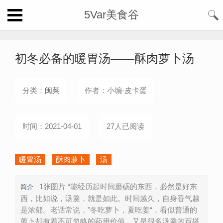
5Var美食谷
初冬必备的暖胃汤——酥肉萝卜汤
分类：
闽菜
作者：小编-皮卡蛋
时间：2021-04-01
27人已阅读
暖胃汤
酥肉萝卜
汤
1张图片 “能经历起时间磨砺的东西，必然是好东
简介
西，比如说，汤羹，就是如此。时间越久，自身香气越
是浓郁。老话常说，"冬吃萝卜，夏吃姜“，看似普通的
萝卜却有着不可忽略的药用价值，又是很多汤羹的百搭