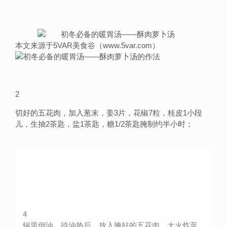
本文来源于5VAR美食谷（www.5var.com）
2
切好的五花肉，加入葱末，姜3片，花椒7粒，桂皮1小段
儿，生抽2茶匙，盐1茶匙，糖1/2茶匙腌制约半小时；
4
锅里倒油，待油热后，放入腌好的五花肉，大火炸至