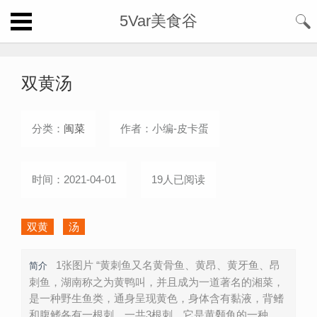
5Var美食谷
双黄汤
分类：
闽菜
作者：小编-皮卡蛋
时间：2021-04-01
19人已阅读
双黄
汤
1张图片 “黄刺鱼又名黄骨鱼、黄昂、黄牙鱼、昂
简介
刺鱼，湖南称之为黄鸭叫，并且成为一道著名的湘菜，
是一种野生鱼类，通身呈现黄色，身体含有黏液，背鳍
和腹鳍各有一根刺，一共3根刺，它是黄颡鱼的一种。