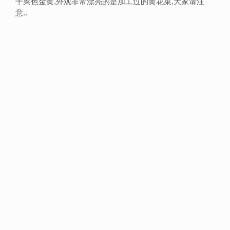
干菜色金黄,外观非常漂亮的是加工过的黄花菜,大家请注
意..