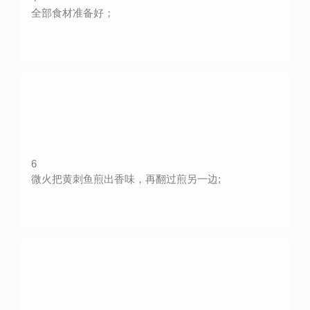
全部食材准备好；
6
微火把黄刺鱼煎出香味，再翻过煎另一边;