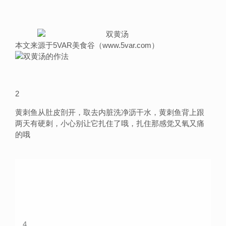
本文来源于5VAR美食谷（www.5var.com）
2
黄刺鱼从肚皮剖开，取去内脏洗净沥干水，黄刺鱼背上跟
两天有硬刺，小心别让它扎住了哦，扎住那感觉又氧又痛
的哦
4