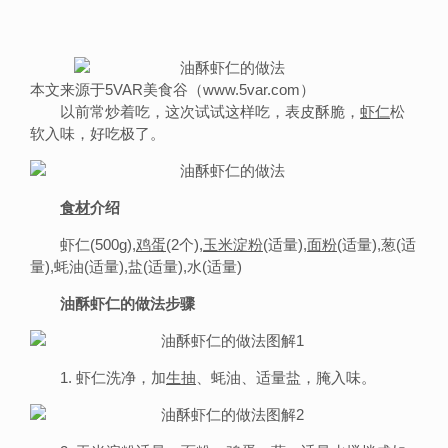
本文来源于5VAR美食谷（www.5var.com）
以前常炒着吃，这次试试这样吃，表皮酥脆，
虾仁
松
软入味，好吃极了。
食材
介绍
虾仁(500g),
鸡蛋
(2个),
玉米
淀粉
(适量),
面粉
(适量),葱(适
量),蚝油(适量),盐(适量),水(适量)
油酥虾仁的做法步骤
1. 虾仁洗净，加
生抽
、蚝油、适量盐，腌入味。