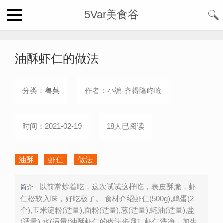
5Var美食谷
油酥虾仁的做法
分类：
粤菜
作者：小编-齐得隆咚呛
时间：2021-02-19
18人已阅读
油酥
虾仁
做法
以前常炒着吃，这次试试这样吃，表皮酥脆，虾
简介
仁松软入味，好吃极了。 食材介绍虾仁(500g),鸡蛋(2
个),玉米淀粉(适量),面粉(适量),葱(适量),蚝油(适量),盐
(适量),水(适量)油酥虾仁的做法步骤1. 虾仁洗净，加生