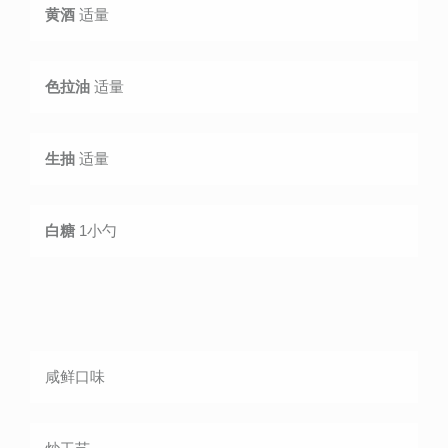
黄酒
适量
色拉油
适量
生抽
适量
白糖
1小勺
咸鲜
口味