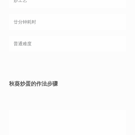
炒
工艺
廿分钟
耗时
普通
难度
秋葵炒蛋的作法步骤