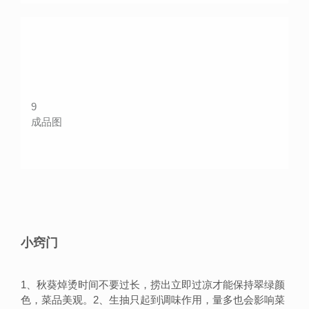
9
成品图
小窍门
1、秋葵焯烫时间不要过长，捞出立即过凉才能保持翠绿颜
色，菜品美观。2、生抽只起到调味作用，量多也会影响菜