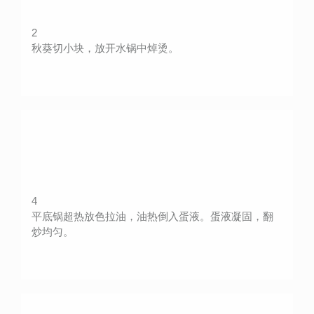
2
秋葵切小块，放开水锅中焯烫。
4
平底锅超热放色拉油，油热倒入蛋液。蛋液凝固，翻
炒均匀。