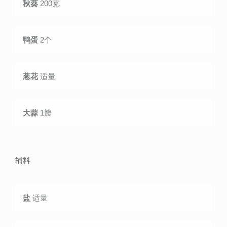
秋葵
200克
鸭蛋
2个
葱花
适量
大蒜
1瓣
辅料
盐
适量