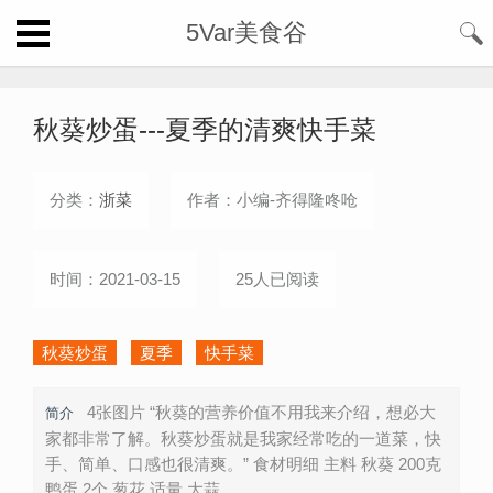
5Var美食谷
秋葵炒蛋---夏季的清爽快手菜
分类：
浙菜
作者：小编-齐得隆咚呛
时间：2021-03-15
25人已阅读
秋葵炒蛋
夏季
快手菜
4张图片 “秋葵的营养价值不用我来介绍，想必大
简介
家都非常了解。秋葵炒蛋就是我家经常吃的一道菜，快
手、简单、口感也很清爽。” 食材明细 主料 秋葵 200克
鸭蛋 2个 葱花 适量 大蒜