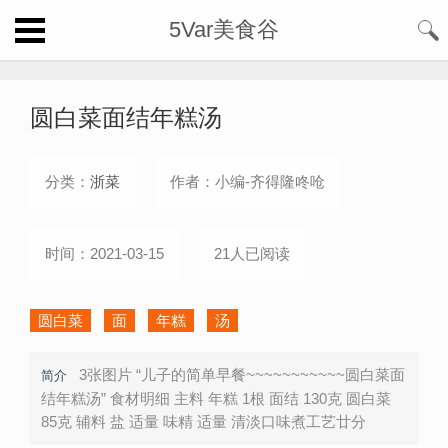
5Var美食谷
圆白菜面结年糕汤
分类：
浙菜
作者：小编-齐得隆咚呛
时间：2021-03-15
21人已阅读
圆白菜
面
年糕
汤
3张图片 “儿子的简单早餐~~~~~~~~~~~圆白菜面
简介
结年糕汤” 食材明细 主料 年糕 1根 面结 130克 圆白菜
85克 辅料 盐 适量 味精 适量 清淡口味煮工艺廿分