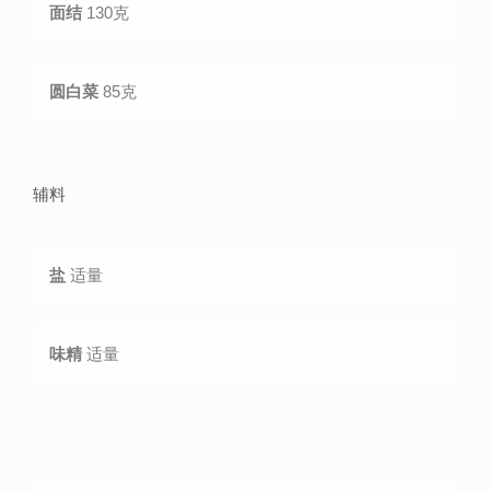
面结
130克
圆白菜
85克
辅料
盐
适量
味精
适量