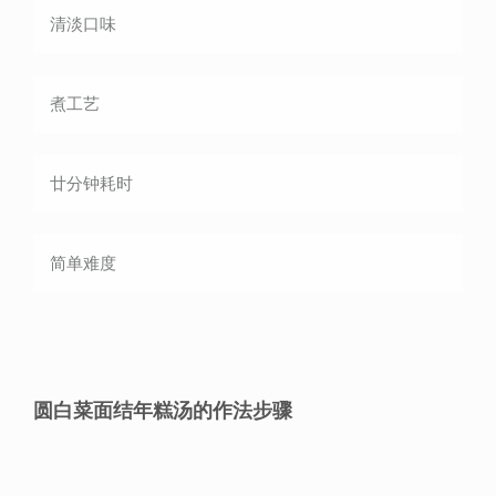
清淡
口味
煮
工艺
廿分钟
耗时
简单
难度
圆白菜面结年糕汤的作法步骤