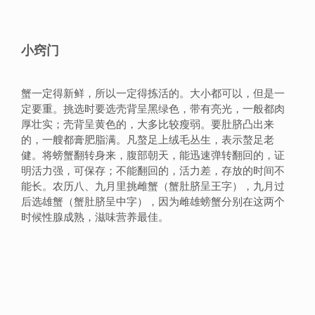
小窍门
蟹一定得新鲜，所以一定得拣活的。大小都可以，但是一
定要重。挑选时要选壳背呈黑绿色，带有亮光，一般都肉
厚壮实；壳背呈黄色的，大多比较瘦弱。要肚脐凸出来
的，一艘都膏肥脂满。凡螯足上绒毛丛生，表示螯足老
健。将螃蟹翻转身来，腹部朝天，能迅速弹转翻回的，证
明活力强，可保存；不能翻回的，活力差，存放的时间不
能长。农历八、九月里挑雌蟹（蟹肚脐呈王字），九月过
后选雄蟹（蟹肚脐呈中字），因为雌雄螃蟹分别在这两个
时候性腺成熟，滋味营养最佳。