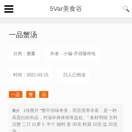
5Var美食谷
一品蟹汤
分类：
浙菜
作者：小编-齐得隆咚呛
时间：2021-03-15
21人已阅读
一品
蟹
汤
1张图片 “蟹不但味奇美，而且营养丰富，是一种
简介
高蛋白的补品，对滋补身体很有益处。” 食材明细 主料
活蟹 二只 白萝卜 半个 辅料 姜 30克 料酒 10克 盐 20克
油