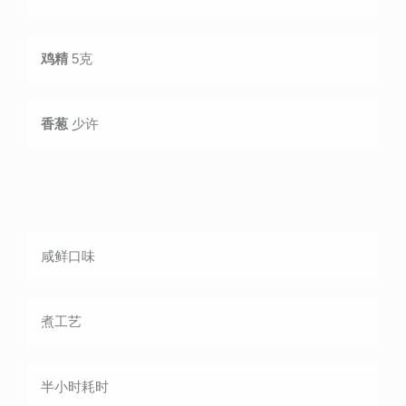
鸡精
5克
香葱
少许
咸鲜
口味
煮
工艺
半小时
耗时