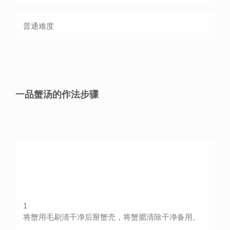
普通
难度
一品蟹汤的作法步骤
1
将蟹用毛刷清干净后掰蟹壳，将蟹腮清除干净备用。