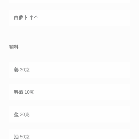
白萝卜
半个
辅料
姜
30克
料酒
10克
盐
20克
油
50克