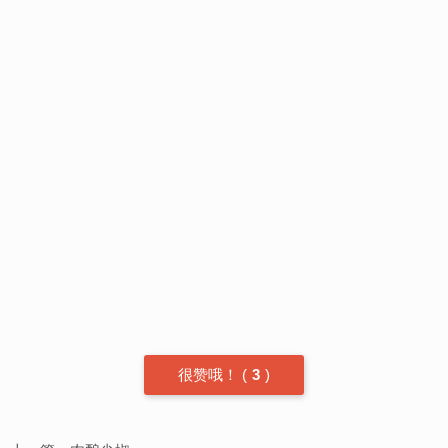
很赞哦！
(
3
)