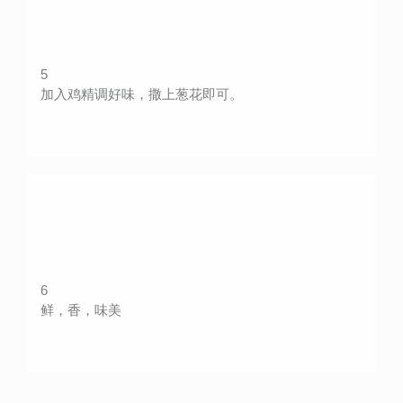
5
加入鸡精调好味，撒上葱花即可。
6
鲜，香，味美