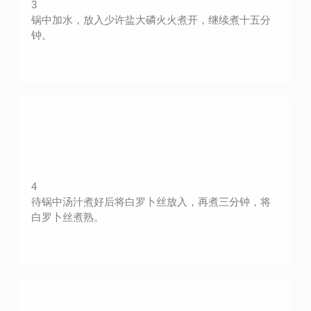
3
锅中加水，放入少许盐大磷火火煮开，继续煮十五分
钟。
4
待锅中汤汁煮好后将白罗卜丝放入，再煮三分钟，将
白罗卜丝煮熟。