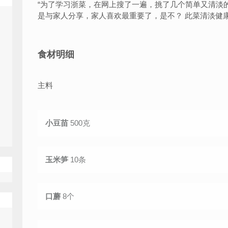
“
为了学习浙菜，在网上搜了一遍，挑了几个简单又清淡
是与家人分享，家人喜欢最重要了，是不？ 此菜清淡健
食材明细
主料
小豆苗
500克
玉米笋
10条
口蘑
8个