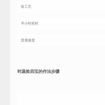
烩
工艺
半小时
耗时
普通
难度
时蔬烩四宝的作法步骤