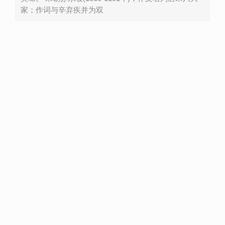
家；作词与辛弃疾并为双