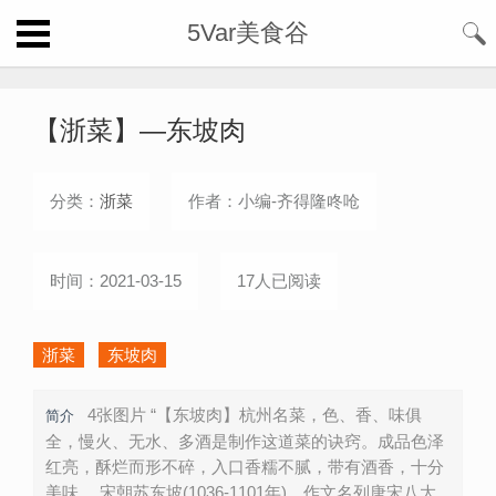
5Var美食谷
【浙菜】—东坡肉
分类：
浙菜
作者：小编-齐得隆咚呛
时间：2021-03-15
17人已阅读
浙菜
东坡肉
4张图片 “【东坡肉】杭州名菜，色、香、味俱
简介
全，慢火、无水、多酒是制作这道菜的诀窍。成品色泽
红亮，酥烂而形不碎，入口香糯不腻，带有酒香，十分
美味。 宋朝苏东坡(1036-1101年)，作文名列唐宋八大