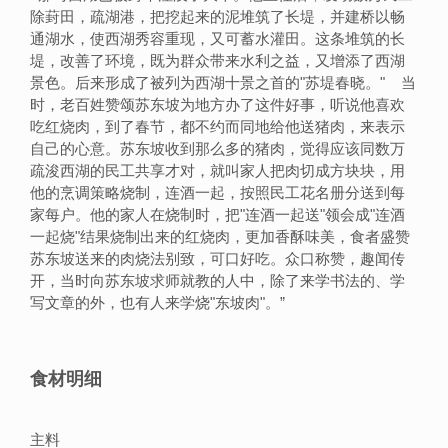
除葑田，疏湖港，把挖起来的泥堆筑了长堤，并建桥以畅
通湖水，使西湖秀容重现，又可蓄水灌田。这条堆筑的长
堤，改善了环境，既为群众带来水利之益，又增添了西湖
景色。后来形成了被列为西湖十景之首的"苏堤春晓。" 当
时，老百姓赞颂苏东坡为地方办了这件好事，听说他喜欢
吃红烧肉，到了春节，都不约而同地给他送猪肉，来表示
自己的心意。苏东坡收到那么多的猪肉，觉得应该同数万
疏浚西湖的民工共享才对，就叫家人把肉切成方块块，用
他的烹调策略烧制，连酒一起，按照民工花名册分送到每
家每户。他的家人在烧制时，把"连酒一起送"领会成"连酒
一起烧"结果烧制出来的红烧肉，更加香酥味美，食者盛赞
苏东坡送来的肉烧法别致，可口好吃。众口称赞，趣闻传
开，当时向苏东坡求师就教的人中，除了来学书法的、学
写文章的外，也有人来学烧"东坡肉"。
”
食材明细
主料