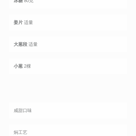
冰糖
80克
姜片
适量
大葱段
适量
小葱
2棵
咸甜
口味
焖
工艺