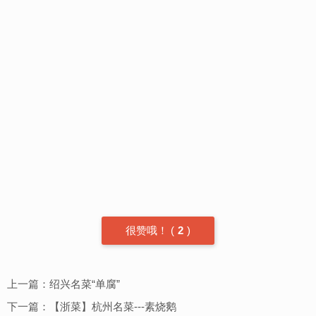
很赞哦！
(
2
)
上一篇：
绍兴名菜“单腐”
下一篇：
【浙菜】杭州名菜---素烧鹅