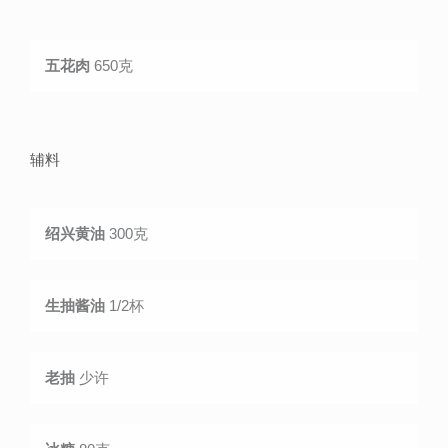
五花肉
650克
辅料
绍兴黄油
300克
生抽酱油
1/2杯
老抽
少许