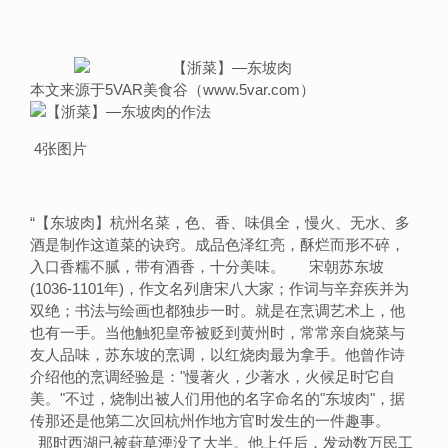
本文来源于5VAR美食谷（www.5var.com）
4张图片
“
【东坡肉】杭州名菜，色、香、味俱全，慢火、无水、多
酒是制作这道菜的诀窍。成品色泽红亮，酥烂而形不碎，
入口香糯不腻，带有酒香，十分美味。 宋朝苏东坡
(1036-1101年)，作文名列唐宋八大家；作词与辛弃疾并为
双绝；书法与绘画也都独步一时。就是在烹调艺术上，他
也有一手。当他触犯皇帝被贬到黄州时，常常亲自烧菜与
友人品味，苏东坡的烹调，以红烧肉最为拿手。他曾作诗
介绍他的烹调经验是："慢著火，少著水，火候足时它自
美。"不过，烧制出被人们用他的名字命名的"东坡肉"，据
传那还是他第二次回杭州作地方官时发生的一件趣事。
那时西湖已被葑草湮没了大半。他上任后，发动数万民工