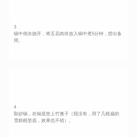
3
锅中倒水烧开，将五花肉块放入锅中煮5分钟，捞出备
用。
4
取砂锅，在锅底垫上竹篦子（我没有，用了几根扁的
雪糕棍垫底，效果也不错）。