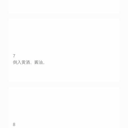
7
倒入黄酒、酱油。
8