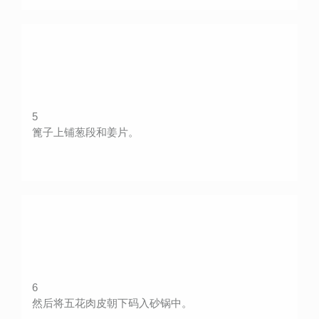
5
篦子上铺葱段和姜片。
6
然后将五花肉皮朝下码入砂锅中。