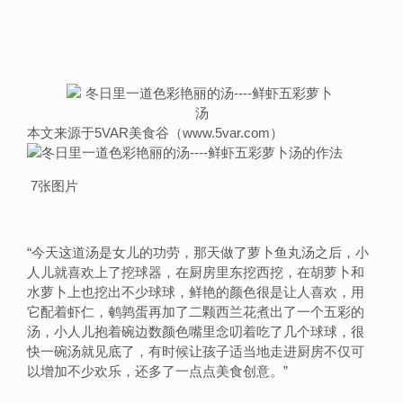
本文来源于5VAR美食谷（www.5var.com）
7张图片
“
今天这道汤是女儿的功劳，那天做了萝卜鱼丸汤之后，小
人儿就喜欢上了挖球器，在厨房里东挖西挖，在胡萝卜和
水萝卜上也挖出不少球球，鲜艳的颜色很是让人喜欢，用
它配着虾仁，鹌鹑蛋再加了二颗西兰花煮出了一个五彩的
汤，小人儿抱着碗边数颜色嘴里念叨着吃了几个球球，很
快一碗汤就见底了，有时候让孩子适当地走进厨房不仅可
以增加不少欢乐，还多了一点点美食创意。
”