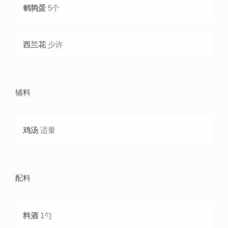
鹌鹑蛋
5个
西兰花
少许
辅料
鸡汤
适量
配料
料酒
1勺