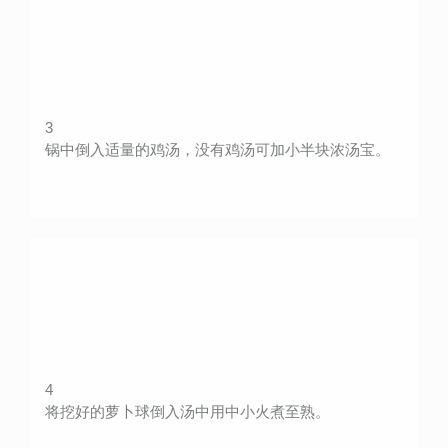
3
锅中倒入适量的鸡汤，没有鸡汤可加小半块浓汤宝。
4
将挖好的萝卜球倒入汤中用中小火煮至熟。