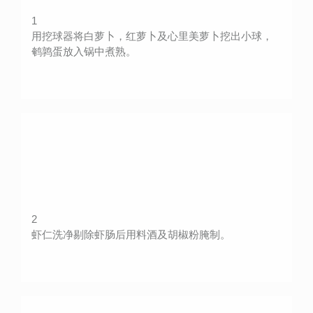
1
用挖球器将白萝卜，红萝卜及心里美萝卜挖出小球，
鹌鹑蛋放入锅中煮熟。
2
虾仁洗净剔除虾肠后用料酒及胡椒粉腌制。