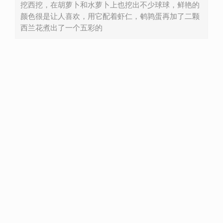
挖西挖，在胡萝卜和水萝卜上也挖出不少球球，鲜艳的
颜色很是让人喜欢，用它配着虾仁，鹌鹑蛋再加了二颗
西兰花煮出了一个五彩的