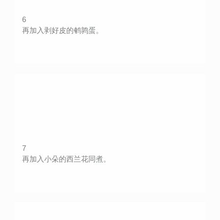
6
再加入剥好皮的鹌鹑蛋。
7
再加入小朵的西兰花同煮。