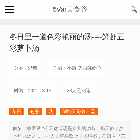
5Var美食谷
冬日里一道色彩艳丽的汤----鲜虾五
彩萝卜汤
分类：
浙菜
作者：小编-齐得隆咚呛
时间：2021-03-15
23人已阅读
冬日
色彩
汤
鲜虾五彩萝卜汤
7张图片 “今天这道汤是女儿的功劳，那天做了萝
简介
卜鱼丸汤之后，小人儿就喜欢上了挖球器，在厨房里东