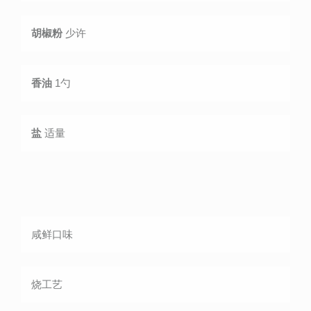
胡椒粉
少许
香油
1勺
盐
适量
咸鲜
口味
烧
工艺