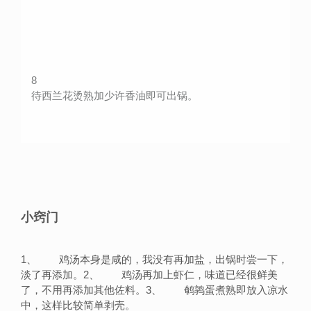
8
待西兰花烫熟加少许香油即可出锅。
小窍门
1、 鸡汤本身是咸的，我没有再加盐，出锅时尝一下，
淡了再添加。2、 鸡汤再加上虾仁，味道已经很鲜美
了，不用再添加其他佐料。3、 鹌鹑蛋煮熟即放入凉水
中，这样比较简单剥壳。