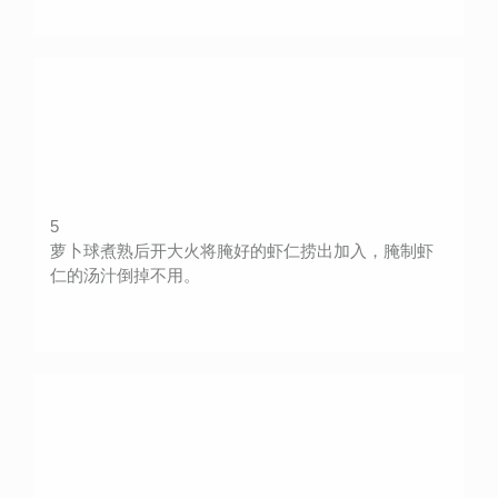
5
萝卜球煮熟后开大火将腌好的虾仁捞出加入，腌制虾
仁的汤汁倒掉不用。