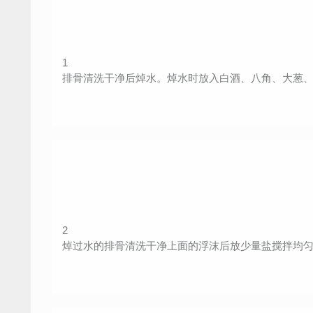
1
排骨清洗干净后焯水。焯水时放入白酒、八角、大葱
2
焯过水的排骨清洗干净上面的浮沫后放少量盐搅拌均