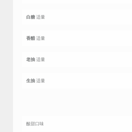
白糖
适量
香醋
适量
老抽
适量
生抽
适量
酸甜
口味