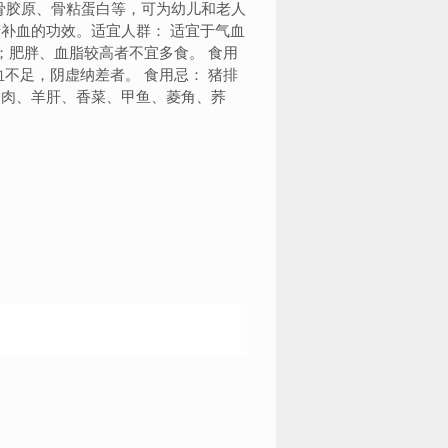
骨胶原、骨粘蛋白等，可为幼儿和老人
补血的功效。适宜人群： 适宜于气血
；肥胖、血脂较高者不宜多食。 食用
不足，阴虚纳差者。 食用忌： 猪排
驴肉、羊肝、香菜、甲鱼、菱角、荞