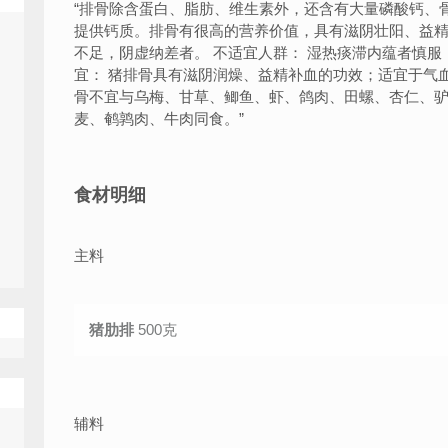
“
排骨除含蛋白、脂肪、维生素外，还含有大量磷酸钙、
提供钙质。排骨有很高的营养价值，具有滋阴壮阳、益精
不足，阴虚纳差者。 不适宜人群： 湿热痰滞内蕴者慎服
宜： 猪排骨具有滋阴润燥、益精补血的功效；适宜于气血
骨不宜与乌梅、甘草、鲫鱼、虾、鸽肉、田螺、杏仁、
麦、鹌鹑肉、牛肉同食。
”
食材明细
主料
猪肋排
500克
辅料