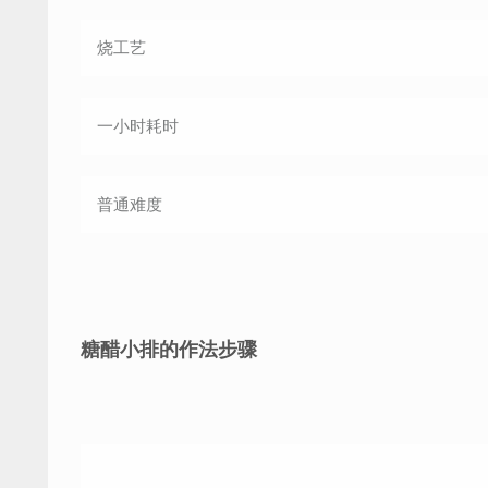
烧
工艺
一小时
耗时
普通
难度
糖醋小排的作法步骤