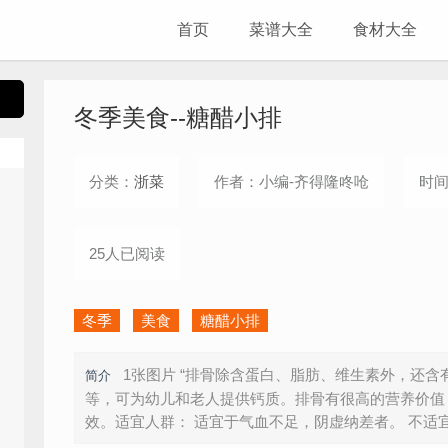
首页
菜谱大全
食材大全
冬季美食--糖醋小排
分类：
浙菜
作者：小编-齐得隆咚呛
时间：
25人已阅读
冬季
美食
糖醋小排
1张图片 “排骨除含蛋白、脂肪、维生素外，还
简介
等，可为幼儿和老人提供钙质。排骨有很高的营养价值
效。适宜人群： 适宜于气血不足，阴虚纳差者。 不适宜