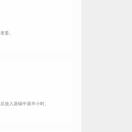
、老姜。
匀后放入蒸锅中蒸半小时。