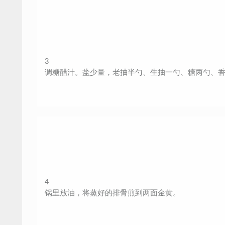
3
调糖醋汁。盐少量，老抽半勺、生抽一勺、糖两勺、
4
锅里放油，将蒸好的排骨煎到两面金黄。