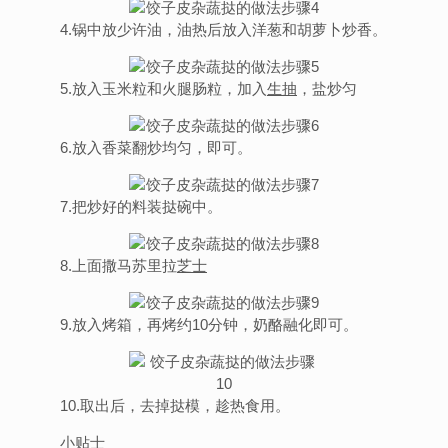
4.锅中放少许油，油热后放入洋葱和胡萝卜炒香。
5.放入玉米粒和火腿肠粒，加入
生抽
，盐炒匀
6.放入香菜翻炒均匀，即可。
7.把炒好的料装挞碗中。
8.上面撒马苏里拉
芝士
9.放入烤箱，再烤约10分钟，奶酪融化即可。
10.取出后，去掉挞模，趁热食用。
小贴士