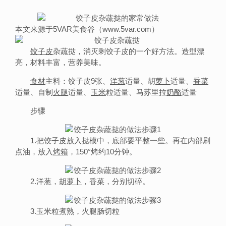
本文来源于5VAR美食谷（www.5var.com）
饺子
皮
杂蔬挞，消灭剩饺子皮的一个好方法。造型漂
亮，材料丰富，营养美味。
食材
主料：饺子皮9张、
洋葱
适量、胡
萝卜
适量、
香菜
适量、自制
火腿
适量、
玉米
粒适量、马苏里拉
奶酪
适量
步骤
1.把饺子皮放入挞模中，底部要平整一些。再在内部刷
点油，放入
烤箱
，150°烤约10分钟。
2.洋葱，
胡萝卜
，香菜，分别切碎。
3.玉米粒煮熟，火腿肠切粒