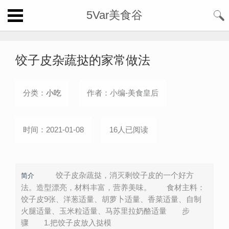
5Var美食谷
饺子皮杂蔬挞的家常做法
分类：
小吃
作者：小编-美食皇后
时间：2021-01-08
16人已阅读
饺子皮杂蔬挞，消灭剩饺子皮的一个好方
简介
法。造型漂亮，材料丰富，营养美味。 食材主料：
饺子皮9张、洋葱适量、胡萝卜适量、香菜适量、自制
火腿适量、玉米粒适量、马苏里拉奶酪适量 步
骤 1.把饺子皮放入挞模