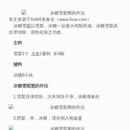
本文来源于5VAR美食谷（www.5var.com）
冰糖雪
梨
以雪梨，冰糖一起慢火炖制而成。冰糖雪梨具
生津润燥、清热化痰之功效。
主料
雪梨1个
大米
1量杯 水4碗
辅料
冰糖8小块
冰糖雪梨
粥
的作法
1.雪梨洗净切块，大米淘洗干净，冰糖准备好
2.把梨，米，冰糖，清水倒入电饭
煲