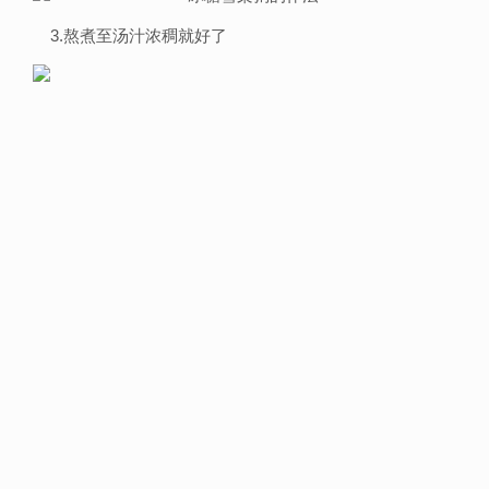
3.熬煮至汤汁浓稠就好了