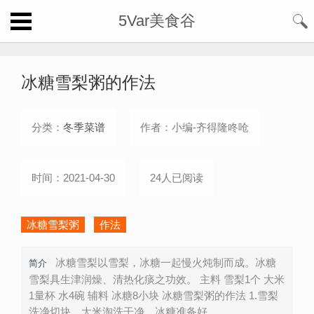
5Var美食谷
冰糖雪梨粥的作法
分类：
冬季菜谱
作者：小编-齐得隆咚呛
时间：2021-04-30
24人已阅读
冰糖雪梨粥
作法
冰糖雪梨以雪梨，冰糖一起慢火炖制而成。冰糖
简介
雪梨具生津润燥、清热化痰之功效。 主料 雪梨1个 大米
1量杯 水4碗 辅料 冰糖8小块 冰糖雪梨粥的作法 1.雪梨
洗净切块，大米淘洗干净，冰糖准备好