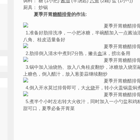
调料： 糖 (1小把)
酱油
(半汤匙)
八角
(2颗) 盐 (1小勺)
厨具： 炒锅
夏季开胃
糖醋排骨
的作法:
1.准备好肋排洗净，一小把冰糖，半碗醋加入一点酱油
八角、桂皮适量备好
2.肋排倒入清水中煮到7分熟，撇去
血
沫，捞出备用
3.锅中加入油烧热、放入八角桂皮翻炒，冰糖放入烧至
上糖色，倒入醋汁，放入葱姜蒜继续翻炒
4.倒入开水莫过排骨即可，大
火烧
开，转小火盖锅盖焖
5.煮半个小时左右转大火收汁，同时加入一小勺盐和鸡
甜可口，夏季必备开胃菜