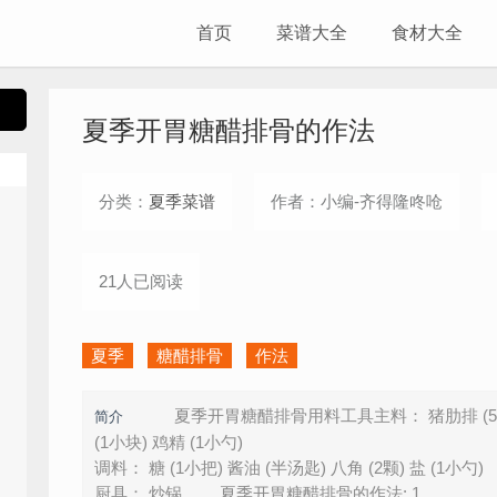
首页
菜谱大全
食材大全
夏季开胃糖醋排骨的作法
分类：
夏季菜谱
作者：小编-齐得隆咚呛
21人已阅读
夏季
糖醋排骨
作法
夏季开胃糖醋排骨用料工具主料： 猪肋排 (500g) 
简介
(1小块) 鸡精 (1小勺)
调料： 糖 (1小把) 酱油 (半汤匙) 八角 (2颗) 盐 (1小勺)
厨具： 炒锅 夏季开胃糖醋排骨的作法: 1.