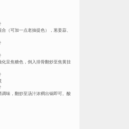
混合（可加一点老抽提色），葱姜蒜、
融化呈焦糖色，倒入排骨翻炒至焦黄挂
煮
精调味，翻炒至汤汁浓稠出锅即可。酸