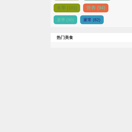
冬季 (101)
营养 (94)
夏季 (90)
家常 (82)
热门美食