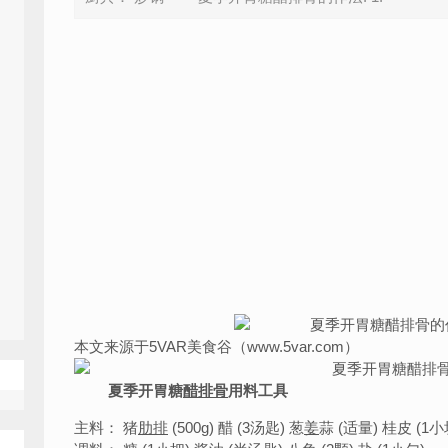
本文来源于5VAR美食谷（www.5var.com）
夏季开胃糖
醋
排骨
用料工具
主料： 猪
肋排
(500g) 醋 (3汤匙) 葱
姜
蒜 (适量) 桂皮 (1