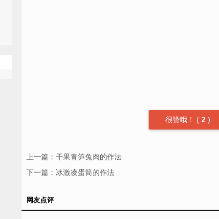
很赞哦！
(
2
)
上一篇：
干果青笋兔肉的作法
下一篇：
冰激凌蛋筒的作法
网友点评