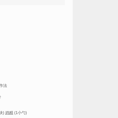
小块)
鸡精
(1小勺)