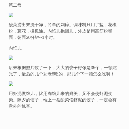
第二盘
酸菜捞出来洗干净，简单的剁碎。调味料只用了盐，花椒
粉，葱花，橄榄油。内馅儿抱团儿，外皮是用高筋粉和
面，饧面30分钟--1小时。
内馅儿
后来根据照片数了一下，大大的饺子好像是35个，一顿吃
光了，最后的几个劝老8吃的，那几个下一顿怎么吃啊！
用虾泥做馅儿，比用肉馅儿来的鲜美，又不会使虾泥变
柴。除夕的饺子，端上一盘酸菜馅虾泥的饺子，一定会有
意外的惊喜。