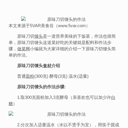
本文来源于5VAR美食谷（www.5var.com）
原味刀切
馒头
是一道营养美味的下饭菜，作法也很简
单，原味刀切馒头这道菜好吃的关键就是配料和作法步
骤，
做菜网
小编就为大家详细的介绍一下原味刀切馒头简
单的作法。
原味刀切馒头
食材
介绍
普通
面粉
(300克) 酵母(3克) 温水(适量)
原味刀切馒头的作法步骤:
1.取300克面粉加入3克酵母（亲喜欢也可以加少许
白
糖
）
2.分次加入适量温水（水以不烫手为宜），用筷子搅成