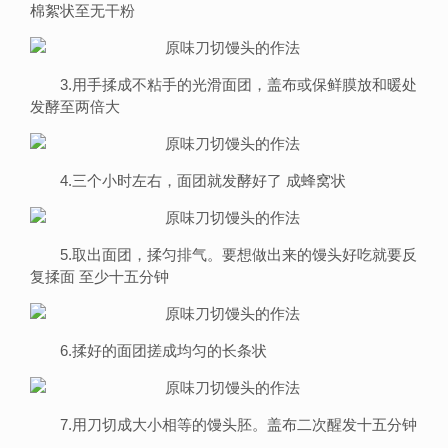
棉絮状至无干粉
3.用手揉成不粘手的光滑面团，盖布或保鲜膜放和暖处
发酵至两倍大
4.三个小时左右，面团就发酵好了 成蜂窝状
5.取出面团，揉匀排气。要想做出来的馒头好吃就要反
复揉面 至少十五分钟
6.揉好的面团搓成均匀的长条状
7.用刀切成大小相等的馒头胚。盖布二次醒发十五分钟