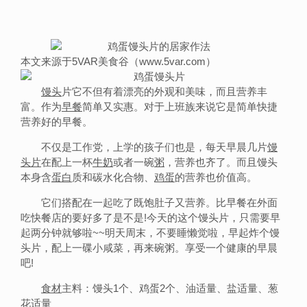
本文来源于5VAR美食谷（www.5var.com）
馒头
片它不但有着漂亮的外观和美味，而且营养丰
富。作为
早餐
简单又实惠。对于上班族来说它是简单快捷
营养好的早餐。
不仅是工作党，上学的孩子们也是，每天早晨几片
馒
头片
在配上一杯
牛奶
或者一碗
粥
，营养也齐了。而且馒头
本身含
蛋白
质和碳水化合物、
鸡蛋
的营养也价值高。
它们搭配在一起吃了既饱肚子又营养。比早餐在外面
吃快餐店的要好多了是不是!今天的这个馒头片，只需要早
起两分钟就够啦~~明天周末，不要睡懒觉啦，早起炸个馒
头片，配上一碟小咸菜，再来碗粥。享受一个健康的早晨
吧!
食材
主料：馒头1个、鸡蛋2个、油适量、盐适量、葱
花适量