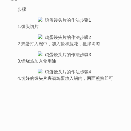
步骤
1.馒头切片
2.鸡蛋打入碗中，加入盐和葱花，搅拌均匀
3.锅烧热加入食用油
4.切好的馒头片裹满鸡蛋放入锅内，两面煎熟即可