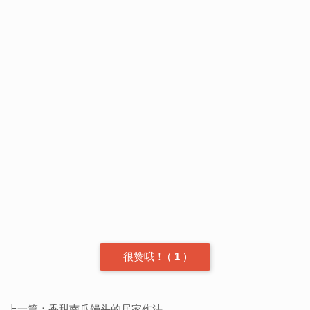
很赞哦！
(
1
)
上一篇：
香甜南瓜馒头的居家作法