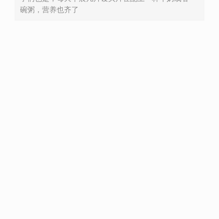
碗粥，营养也齐了