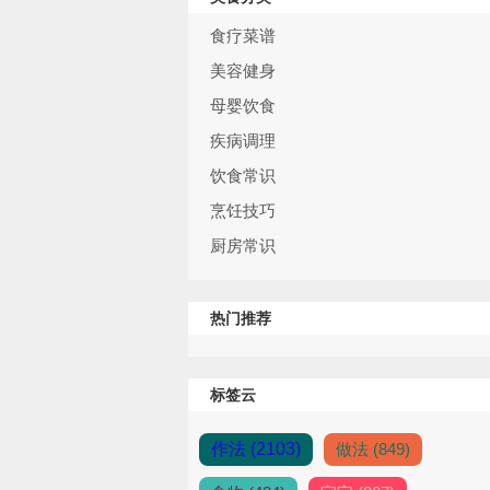
食疗菜谱
美容健身
母婴饮食
疾病调理
饮食常识
烹饪技巧
厨房常识
热门推荐
标签云
作法 (2103)
做法 (849)