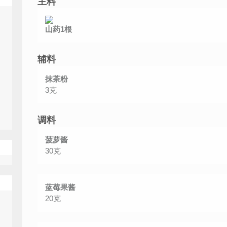
主料
山药
1根
辅料
抹茶粉
3克
调料
菠萝酱
30克
蓝莓果酱
20克