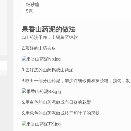
细砂糖
5克
果香山药泥的做法
1.
山药洗干净，上锅蒸至绵软
2.
蒸好的山药去皮
3.
去好皮的山药捣成山药泥
4.
取出一部分山药泥，加少许细砂糖和抹茶粉，搅匀，制
5.
用白色的山药泥做成向日葵的花型
6.
用绿色的山药泥做成枝干和叶子的形状