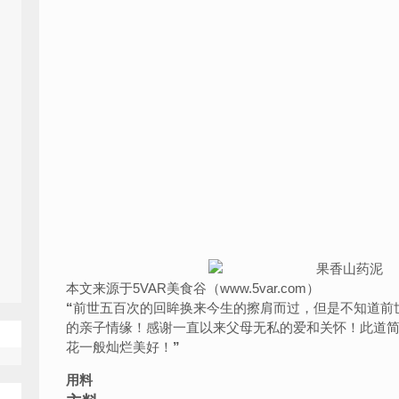
本文来源于5VAR美食谷（www.5var.com）
“
前世五百次的回眸换来今生的擦肩而过，但是不知道前
的亲子情缘！感谢一直以来父母无私的爱和关怀！此道
花一般灿烂美好！
”
用料