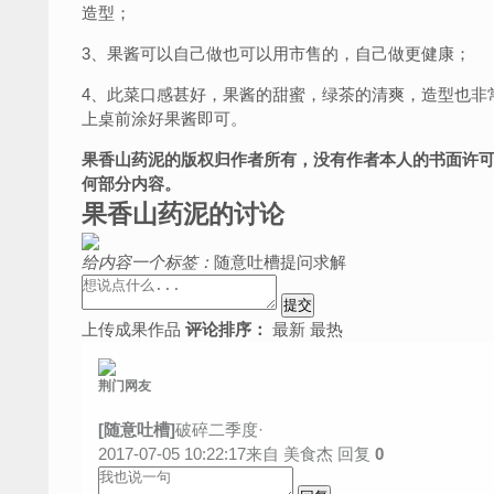
造型；
3、果酱可以自己做也可以用市售的，自己做更健康；
4、此菜口感甚好，果酱的甜蜜，绿茶的清爽，造型也非
上桌前涂好果酱即可。
果香山药泥的版权归作者所有，没有作者本人的书面许
何部分内容。
果香山药泥的讨论
给内容一个标签：
随意吐槽
提问求解
上传成果作品
评论排序：
最新
最热
荆门网友
[随意吐槽]
破碎二季度·
2017-07-05 10:22:17来自 美食杰
回复
0