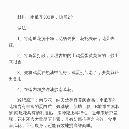
材料：南瓜花300克，鸡蛋2个
做法：
1、将南瓜花洗干净，花柄去皮，花托去表，花朵去
蕊。
2、将鸡蛋打散，大理古城的土鸡蛋蛋黄黄黄的，炒出
来很香。
3、先将鸡蛋在热油中煎好，鸡蛋别煎老了，变黄就铲
出备用。
4、在锅内加少许油炒南瓜花。
减肥原理：南瓜花，纯天然美容养颜食品，南瓜花的
花粉含有丰富的蛋白质、氨基酸、脂肪、糖、B族维生素和
酶.南瓜花具有清利湿热、消肿减肥等特性。近年来研究发
现，花中还含大量胡萝卜素，具有防癌抗癌之功效，食用
南瓜花，不但瘦身，还能有效地提高智商哦。