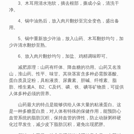
3、木耳用清水泡软，摘去根部，撕成小朵，清洗干
净。
4、锅中油热后，放入肉片翻炒至完全变色，盛出备
用。
5、锅中重新放少许油，放入山药、木耳翻炒均匀，加
少许清水翻炒至熟。
6、放入肉片翻炒均匀，加盐、鸡精调味即可。
减肥原理：山药有纤体、降血糖的功用。山药又名淮
山，淮山药。性平、味甘。其块茎富含多种必需胺基酸、
蛋白质及淀粉，具粘液质、尿囊素、胆碱、纤维素、脂
肪、维生素A、B2、C及钙、磷、铁、碘等矿物质，可提供
人体多种必须的营养。
山药最大的特点是能够供给人体大量的粘液蛋白。这
是一种多糖蛋白质，对人体有特殊的保健作用，能预防心
血管系统的脂肪沉积，保持血管的弹性，防止动脉粥样硬
化过早发生，减少皮下脂肪沉积，避免出现肥胖。