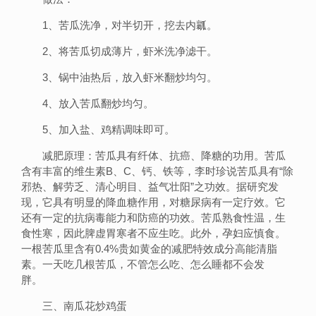
1、苦瓜洗净，对半切开，挖去内瓤。
2、将苦瓜切成薄片，虾米洗净滤干。
3、锅中油热后，放入虾米翻炒均匀。
4、放入苦瓜翻炒均匀。
5、加入盐、鸡精调味即可。
减肥原理：苦瓜具有纤体、抗癌、降糖的功用。苦瓜
含有丰富的维生素B、C、钙、铁等，李时珍说苦瓜具有“除
邪热、解劳乏、清心明目、益气壮阳”之功效。据研究发
现，它具有明显的降血糖作用，对糖尿病有一定疗效。它
还有一定的抗病毒能力和防癌的功效。苦瓜熟食性温，生
食性寒，因此脾虚胃寒者不应生吃。此外，孕妇应慎食。
一根苦瓜里含有0.4%贵如黄金的减肥特效成分高能清脂
素。一天吃几根苦瓜，不管怎么吃、怎么睡都不会发
胖。
三、南瓜花炒鸡蛋