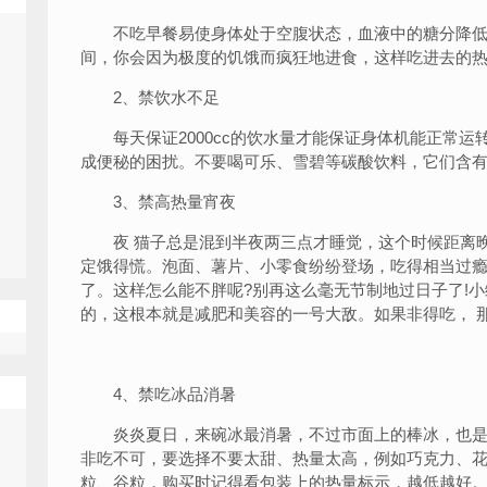
不吃早餐易使身体处于空腹状态，血液中的糖分降低
间，你会因为极度的饥饿而疯狂地进食，这样吃进去的
2、禁饮水不足
每天保证2000cc的饮水量才能保证身体机能正常运
成便秘的困扰。不要喝可乐、雪碧等碳酸饮料，它们含
3、禁高热量宵夜
夜 猫子总是混到半夜两三点才睡觉，这个时候距离晚
定饿得慌。泡面、薯片、小零食纷纷登场，吃得相当过瘾
了。这样怎么能不胖呢?别再这么毫无节制地过日子了!
的，这根本就是减肥和美容的一号大敌。如果非得吃， 
4、禁吃冰品消暑
炎炎夏日，来碗冰最消暑，不过市面上的棒冰，也是
非吃不可，要选择不要太甜、热量太高，例如巧克力、花
粒、谷粒，购买时记得看包装上的热量标示，越低越好