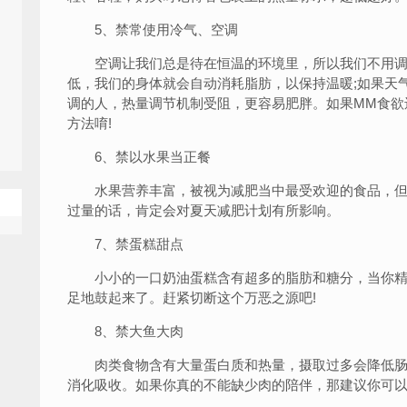
5、禁常使用冷气、空调
空调让我们总是待在恒温的环境里，所以我们不用调
低，我们的身体就会自动消耗脂肪，以保持温暖;如果天
调的人，热量调节机制受阻，更容易肥胖。如果MM食欲
方法唷!
6、禁以水果当正餐
水果营养丰富，被视为减肥当中最受欢迎的食品，但
过量的话，肯定会对夏天减肥计划有所影响。
7、禁蛋糕甜点
小小的一口奶油蛋糕含有超多的脂肪和糖分，当你精
足地鼓起来了。赶紧切断这个万恶之源吧!
8、禁大鱼大肉
肉类食物含有大量蛋白质和热量，摄取过多会降低肠
消化吸收。如果你真的不能缺少肉的陪伴，那建议你可