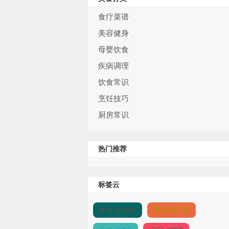
食疗菜谱
美容健身
母婴饮食
疾病调理
饮食常识
烹饪技巧
厨房常识
热门推荐
标签云
做法 (849)
作法 (2103)