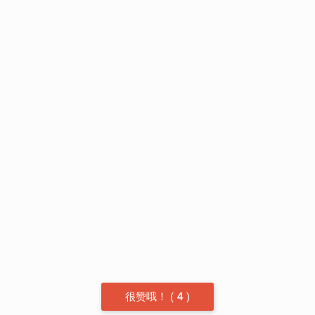
很赞哦！
(
4
)