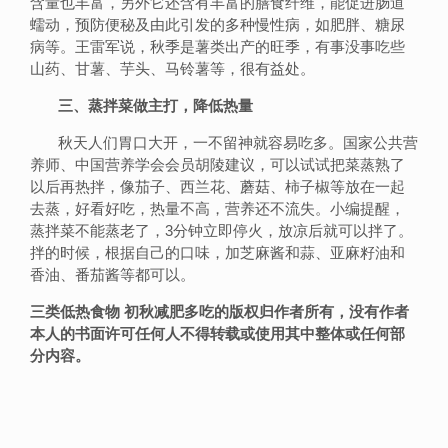
含量也丰富，另外它还含有丰富的膳食纤维，能促进肠道
蠕动，预防便秘及由此引发的多种慢性病，如肥胖、糖尿
病等。王雷军说，秋季是薯类出产的旺季，有事没事吃些
山药、甘薯、芋头、马铃薯等，很有益处。
三、蒸拌菜做主打，降低热量
秋天人们胃口大开，一不留神就容易吃多。国家公共营
养师、中国营养学会会员胡陵建议，可以试试把菜蒸熟了
以后再热拌，像茄子、西兰花、蘑菇、柿子椒等放在一起
去蒸，好看好吃，热量不高，营养还不流失。小编提醒，
蒸拌菜不能蒸老了，3分钟立即停火，放凉后就可以拌了。
拌的时候，根据自己的口味，加芝麻酱和蒜、亚麻籽油和
香油、番茄酱等都可以。
三类低热食物 初秋减肥多吃的版权归作者所有，没有作者
本人的书面许可任何人不得转载或使用其中整体或任何部
分内容。