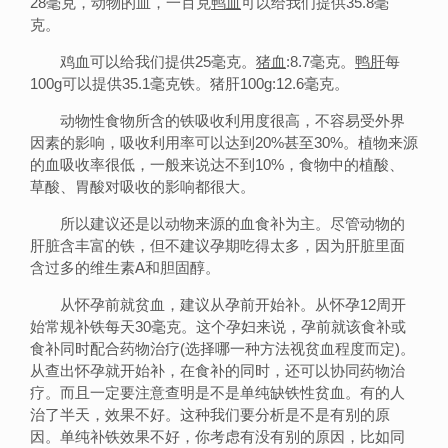
28毫克，动物的血，一百克
鸭血
可以给我们提供35.8毫
克。
鸡血可以给我们提供25毫克。
猪血
:8.7毫克。
鸭肝
每
100g可以提供35.1毫克铁。猪肝100g:12.6毫克。
动物性食物所含的铁吸收利用度很高，不容易受外界
因素的影响，吸收利用率可以达到20%甚至30%。植物来源
的血吸收率很低，一般来说达不到10%，食物中的植酸、
草酸、胃酸对吸收的影响都很大。
所以建议还是以动物来源的血食补为主。尽管动物的
肝脏含丰富的铁，但不建议孕期吃得太多，因为肝脏里面
含过多的维生素A和胆固醇。
从怀孕前就贫血，建议从孕前开始补。从怀孕12周开
始常规补铁每天30毫克。这个孕妇来说，孕前就该食补或
食补同时配合药物治疗(选择哪一种方法视贫血程度而定)。
从查出怀孕就开始补，在食补的同时，还可以协同药物治
疗。而且一定要注意查明是不是单纯缺铁性贫血。有的人
治了半天，效果不好。这种我们要分析是不是有别的原
因。单纯补铁效果不好，你考虑有没有别的原因，比如同