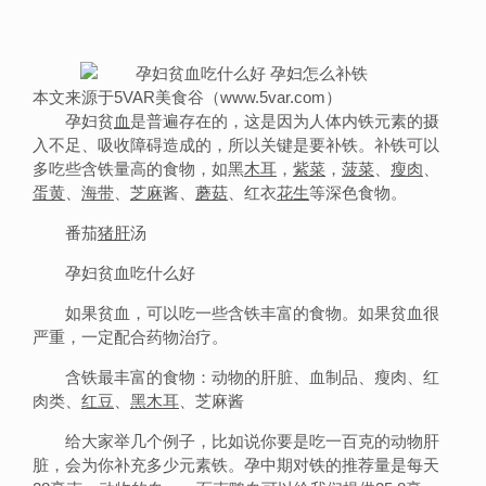
本文来源于5VAR美食谷（www.5var.com）
孕妇贫
血
是普遍存在的，这是因为人体内铁元素的摄
入不足、吸收障碍造成的，所以关键是要补铁。补铁可以
多吃些含铁量高的食物，如黑
木耳
，
紫菜
，
菠菜
、
瘦肉
、
蛋黄
、
海带
、
芝麻
酱、
蘑菇
、红衣
花生
等深色食物。
番茄
猪肝
汤
孕妇贫血吃什么好
如果贫血，可以吃一些含铁丰富的食物。如果贫血很
严重，一定配合药物治疗。
含铁最丰富的食物：动物的肝脏、血制品、瘦肉、红
肉类、
红豆
、
黑木耳
、芝麻酱
给大家举几个例子，比如说你要是吃一百克的动物肝
脏，会为你补充多少元素铁。孕中期对铁的推荐量是每天