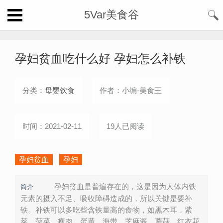
5Var美食谷
孕妇贫血吃什么好 孕妇怎么补铁
分类：
母婴饮食
作者：小编-美食王
时间：2021-02-11
19人已阅读
孕妇贫血
孕妇
孕妇贫血是普遍存在的，这是因为人体内铁
简介
元素的摄入不足、吸收障碍造成的，所以关键是要补
铁。补铁可以多吃些含铁量高的食物，如黑木耳，紫
菜，菠菜、瘦肉、蛋黄、海带、芝麻酱、蘑菇、红衣花