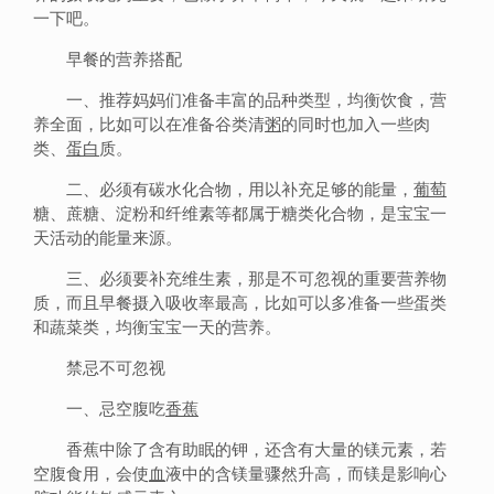
一下吧。
早餐的营养搭配
一、推荐妈妈们准备丰富的品种类型，均衡饮食，营
养全面，比如可以在准备谷类清
粥
的同时也加入一些肉
类、
蛋白
质。
二、必须有碳水化合物，用以补充足够的能量，
葡萄
糖、蔗糖、淀粉和纤维素等都属于糖类化合物，是宝宝一
天活动的能量来源。
三、必须要补充维生素，那是不可忽视的重要营养物
质，而且早餐摄入吸收率最高，比如可以多准备一些蛋类
和蔬菜类，均衡宝宝一天的营养。
禁忌不可忽视
一、忌空腹吃
香蕉
香蕉中除了含有助眠的钾，还含有大量的镁元素，若
空腹食用，会使
血
液中的含镁量骤然升高，而镁是影响心