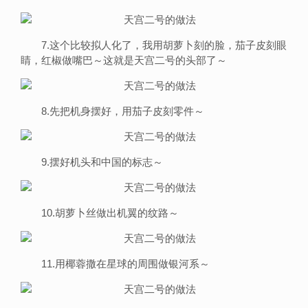
7.这个比较拟人化了，我用胡萝卜刻的脸，茄子皮刻眼
睛，红椒做嘴巴～这就是天宫二号的头部了～
8.先把机身摆好，用茄子皮刻零件～
9.摆好机头和中国的标志～
10.胡萝卜丝做出机翼的纹路～
11.用椰蓉撒在星球的周围做银河系～