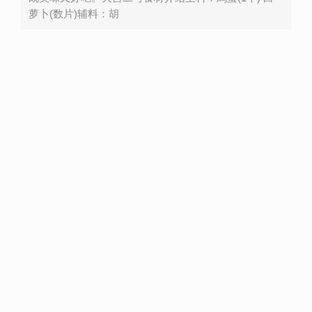
萝卜(数片)辅料：胡