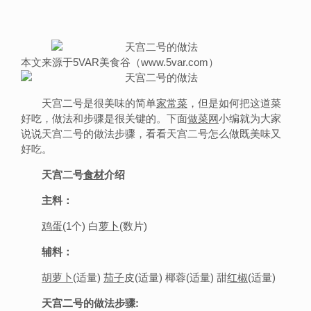
本文来源于5VAR美食谷（www.5var.com）
天宫二号是很美味的简单
家常菜
，但是如何把这道菜
好吃，做法和步骤是很关键的。下面
做菜网
小编就为大家
说说天宫二号的做法步骤，看看天宫二号怎么做既美味又
好吃。
天宫二号
食材
介绍
主料：
鸡蛋
(1个) 白
萝卜
(数片)
辅料：
胡萝卜
(适量)
茄子
皮(适量) 椰蓉(适量) 甜
红椒
(适量)
天宫二号的做法步骤: