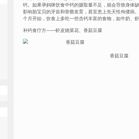
钙。如果孕妈咪饮食中钙的摄取量不足，就会导致身体
影响胎宝贝的牙齿和骨骼发育，甚至患上先天性佝偻病。
个月开始，饮食上多吃一些含钙丰富的食物，如牛奶、
补钙食疗方——
虾皮烧菜花、香菇豆腐
香菇豆腐