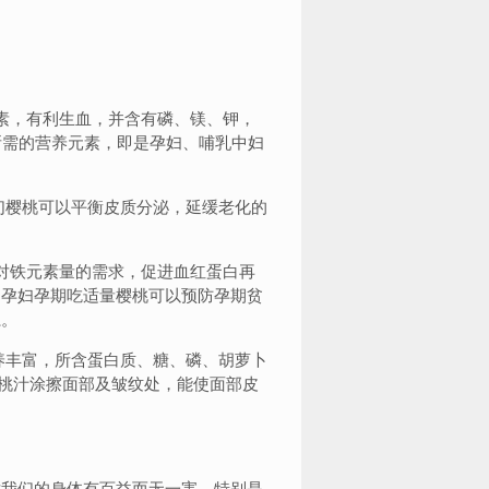
素，有利生血，并含有磷、镁、钾，
所需的营养元素，即是孕妇、哺乳中妇
们樱桃可以平衡皮质分泌，延缓老化的
对铁元素量的需求，促进血红蛋白再
即孕妇孕期吃适量樱桃可以预防孕期贫
系。
养丰富，所含蛋白质、糖、磷、胡萝卜
桃汁涂擦面部及皱纹处，能使面部皮
对我们的身体有百益而无一害，特别是