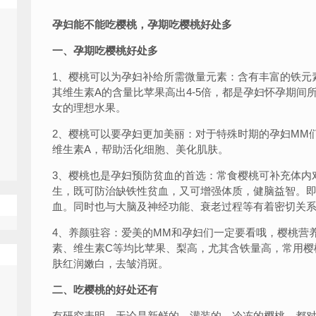
孕妇能不能吃樱桃，孕期吃樱桃好处多
一、孕期吃樱桃好处多
1、樱桃可以为孕妇补给所需微量元素：含有丰富的铁元
其维生素A的含量比苹果高出4-5倍，都是孕妇怀孕期间
女的理想水果。
2、樱桃可以要孕妇更加美丽：对于特殊时期的孕妇MM
维生素A，帮助活化细胞、美化肌肤。
3、樱桃也是孕妇预防贫血的首选：常食樱桃可补充体内
生，既可防治缺铁性贫血，又可增强体质，健脑益智。
血。同时也与大脑及神经功能、衰老过程等有着密切关
4、养颜驻容：爱美的MM和孕妇们一定要看哦，樱桃营
素、维生素C等均比苹果、梨高，尤其含铁量高，常用樱
肤红润嫩白，去皱消斑。
二、吃樱桃的好处还有
有研究表明，无论是新鲜的、灌装的、冷冻的樱桃，都