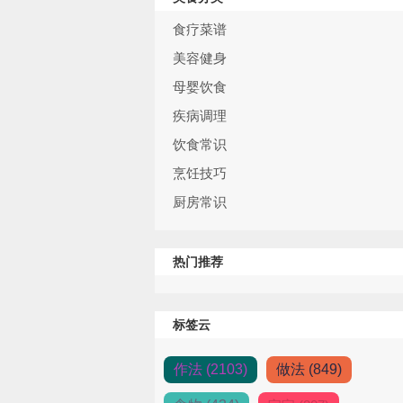
食疗菜谱
美容健身
母婴饮食
疾病调理
饮食常识
烹饪技巧
厨房常识
热门推荐
标签云
作法 (2103)
做法 (849)