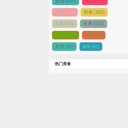
食物 (434)
宝宝 (207)
孕妇 (188)
饮食 (182)
水果 (111)
食谱 (140)
冬季 (101)
营养 (94)
夏季 (90)
家常 (82)
热门美食