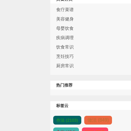
食疗菜谱
美容健身
母婴饮食
疾病调理
饮食常识
烹饪技巧
厨房常识
热门推荐
标签云
做法 (849)
作法 (2103)