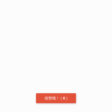
很赞哦！
(
6
)