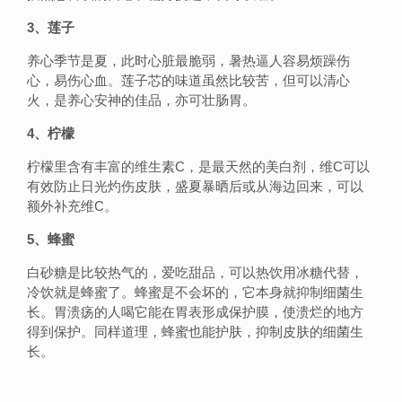
3、莲子
养心季节是夏，此时心脏最脆弱，暑热逼人容易烦躁伤
心，易伤心血。莲子芯的味道虽然比较苦，但可以清心
火，是养心安神的佳品，亦可壮肠胃。
4、柠檬
柠檬里含有丰富的维生素C，是最天然的美白剂，维C可以
有效防止日光灼伤皮肤，盛夏暴晒后或从海边回来，可以
额外补充维C。
5、蜂蜜
白砂糖是比较热气的，爱吃甜品，可以热饮用冰糖代替，
冷饮就是蜂蜜了。蜂蜜是不会坏的，它本身就抑制细菌生
长。胃溃疡的人喝它能在胃表形成保护膜，使溃烂的地方
得到保护。同样道理，蜂蜜也能护肤，抑制皮肤的细菌生
长。