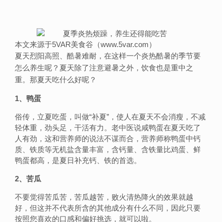
本文来源于5VAR美食谷（www.5var.com）
夏天烈阳高照、酷暑难耐，在这样一个炎热酷暑的季节要
怎么养生呢？夏天除了注意避暑之外，饮食也是重中之
重。那夏天吃什么好呢？
1、鸭蛋
俗传，立夏吃蛋，叫做“补夏”，使人在夏天不会消瘦，不减
轻体重，劲头足，干活有力。老中医说咸鸭蛋在夏天吃了
人有劲，这和营养师的说法不谋而合，营养师称鸭蛋中钙
质、铁质等无机盐含量丰富，含钙量、含铁量比鸡蛋、鲜
鸭蛋都高，是夏日补充钙、铁的首选。
2、苦瓜
不要觉得苦瓜苦，苦瓜越苦，败火清热降火的效果就越
好，但这并不代表所含的其他成分有什么不同，因此只要
按照您喜欢的口感和偏好挑选，就可以啦。