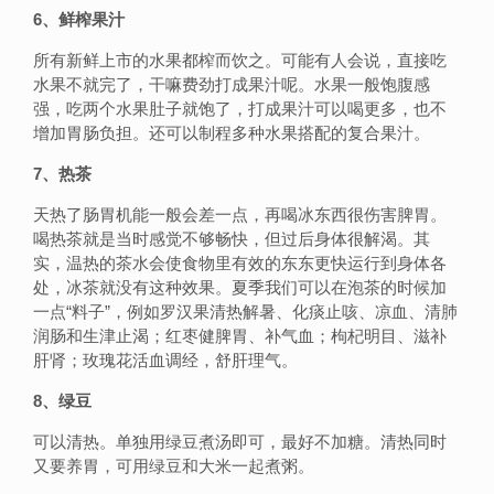
6、鲜榨果汁
所有新鲜上市的水果都榨而饮之。可能有人会说，直接吃
水果不就完了，干嘛费劲打成果汁呢。水果一般饱腹感
强，吃两个水果肚子就饱了，打成果汁可以喝更多，也不
增加胃肠负担。还可以制程多种水果搭配的复合果汁。
7、热茶
天热了肠胃机能一般会差一点，再喝冰东西很伤害脾胃。
喝热茶就是当时感觉不够畅快，但过后身体很解渴。其
实，温热的茶水会使食物里有效的东东更快运行到身体各
处，冰茶就没有这种效果。夏季我们可以在泡茶的时候加
一点“料子”，例如罗汉果清热解暑、化痰止咳、凉血、清肺
润肠和生津止渴；红枣健脾胃、补气血；枸杞明目、滋补
肝肾；玫瑰花活血调经，舒肝理气。
8、绿豆
可以清热。单独用绿豆煮汤即可，最好不加糖。清热同时
又要养胃，可用绿豆和大米一起煮粥。