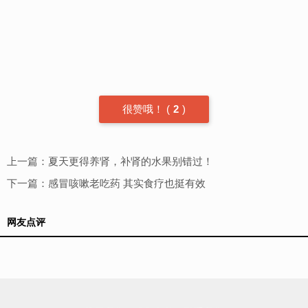
很赞哦！
(
2
)
上一篇：
夏天更得养肾，补肾的水果别错过！
下一篇：
感冒咳嗽老吃药 其实食疗也挺有效
网友点评