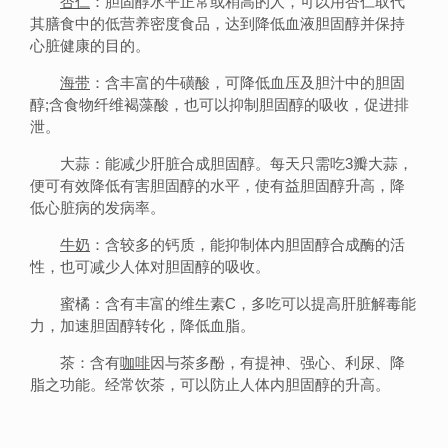
杏
仁
：胆固醇水平正常或稍高的人，可以用杏仁取代
其膳食中的低营养密度食品，达到降低血液胆固醇并保持
心脏健康的目的。
海带
：含丰富的牛磺酸，可降低血压及胆汁中的胆固
醇;含食物纤维褐藻酸，也可以抑制胆固醇的吸收，促进排
泄。
大蒜：能减少肝脏合成胆固醇。每天只需吃3瓣大蒜，
便可有效降低有害胆固醇的水平，使有益胆固醇升高，降
低心脏病的发病率。
牛奶
：含较多的钙质，能抑制体内胆固醇合成酶的活
性，也可减少人体对胆固醇的吸收。
蜜橘：含有丰富的维生素C，多吃可以提高肝脏解毒能
力，加速胆固醇转化，降低血脂。
茶：含有
咖啡
因与茶多酚，有提神、强心、利尿、降
脂之功能。经常饮茶，可以防止人体内胆固醇的升高。