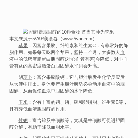
本文来源于5VAR美食谷（www.5var.com）
苹果
：因富含果胶、纤维素和维生素C，有非常好的降
脂作用。如果每天吃两个苹果，坚持一个月，大多数人
血
液中的低密度脂
蛋白
胆固醇(对心血管有害)会降低，对心血
管有益的高密度脂蛋白胆固醇水平则会升高。
胡
萝卜
：富含果胶酸钙，它与胆汁酸发生化学反应后
从大便中排出。身体要产生胆汁酸势必会动用血液中的胆
固醇，从而促使血液中胆固醇的水平降低。
玉米
：含有丰富的钙、磷、硒和卵磷脂、维生素E等，
具有降低血清胆固醇的作用。
牡蛎
：富含锌及牛磺酸等，尤其是牛磺酸可促进胆固
醇分解，有助于降低血脂水平。