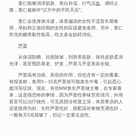
薏仁能够润泽肌肤、美白补湿、行气活
血
、调经止
痛，薏仁被称作“汉方中的平民天后”。
薏仁会使身体冷虚，体质偏凉的女性不适宜长期食
用，孕妇和正值经期的女性则应该避免食用。另外，薏仁
所含的糖类黏性较高，吃太多会妨碍消化。
芦荟
从保湿防晒、祛斑除皱，到营养肌肤，保持皮肤柔润
光泽，甚至预防衰老、护发，芦荟几乎是美容全能。
芦荟虽有治病、美容的作用，但也含有一定的毒素。
有报道称，食用9～15克芦荟就可能发生中毒，引起恶心、
腹泻等症状。现在，有些MM拿生芦荟做主餐，在专家看
来，这是很恐怖的事情，因为芦荟性寒味苦而清泻，外用
甚至可以治疗烧伤，可见其阴冷程度之深，体质寒凉的人
还是慎用为好。生吃芦荟也好，搭配温补食物烹调也好，
一般每天5克就够了，切记一定要去皮吃。