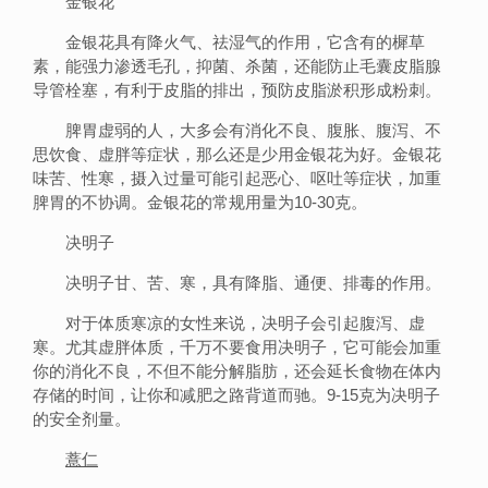
金银花
金银花具有降火气、祛湿气的作用，它含有的樨草
素，能强力渗透毛孔，抑菌、杀菌，还能防止毛囊皮脂腺
导管栓塞，有利于皮脂的排出，预防皮脂淤积形成粉刺。
脾胃虚弱的人，大多会有消化不良、腹胀、腹泻、不
思饮食、虚胖等症状，那么还是少用金银花为好。金银花
味苦、性寒，摄入过量可能引起恶心、呕吐等症状，加重
脾胃的不协调。金银花的常规用量为10-30克。
决明子
决明子甘、苦、寒，具有降脂、通便、排毒的作用。
对于体质寒凉的女性来说，决明子会引起腹泻、虚
寒。尤其虚胖体质，千万不要食用决明子，它可能会加重
你的消化不良，不但不能分解脂肪，还会延长食物在体内
存储的时间，让你和减肥之路背道而驰。9-15克为决明子
的安全剂量。
薏仁