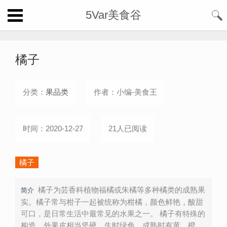
5Var美食谷
橘子
分类：
果品类
作者：小编-美食王
时间：2020-12-27
21人已阅读
橘子
橘子为芸香科植物福橘或朱橘等多种橘类的成熟果
简介
实。橘子常与柑子一起被统称为柑橘，颜色鲜艳，酸甜
可口，是日常生活中最常见的水果之一。 橘子有特殊的
构造，外果皮相当坚硬，生时绿色，成熟时有黄、橙、