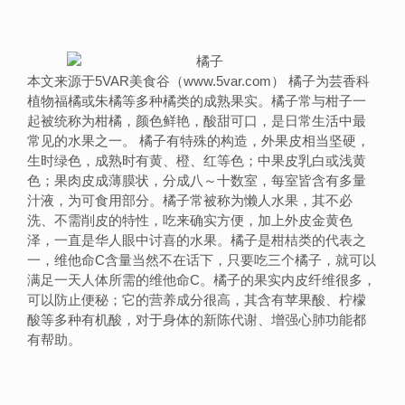
本文来源于5VAR美食谷（www.5var.com） 橘子为芸香科
植物福橘或朱橘等多种橘类的成熟果实。橘子常与柑子一
起被统称为柑橘，颜色鲜艳，酸甜可口，是日常生活中最
常见的水果之一。 橘子有特殊的构造，外果皮相当坚硬，
生时绿色，成熟时有黄、橙、红等色；中果皮乳白或浅黄
色；果肉皮成薄膜状，分成八～十数室，每室皆含有多量
汁液，为可食用部分。橘子常被称为懒人水果，其不必
洗、不需削皮的特性，吃来确实方便，加上外皮金黄色
泽，一直是华人眼中讨喜的水果。橘子是柑桔类的代表之
一，维他命C含量当然不在话下，只要吃三个橘子，就可以
满足一天人体所需的维他命C。橘子的果实内皮纤维很多，
可以防止便秘；它的营养成分很高，其含有苹果酸、柠檬
酸等多种有机酸，对于身体的新陈代谢、增强心肺功能都
有帮助。