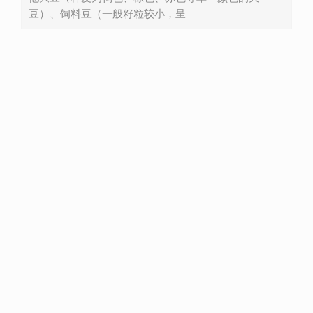
豆）、饲料豆（一般籽粒较小，呈