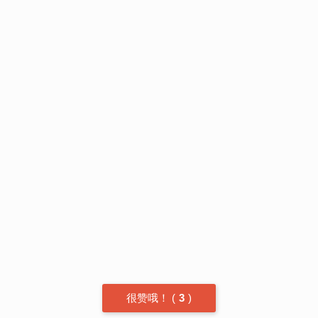
很赞哦！
(
3
)