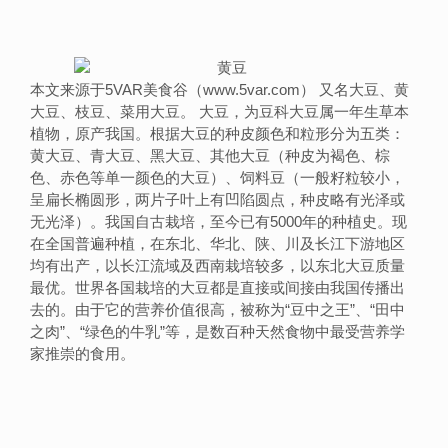
本文来源于5VAR美食谷（www.5var.com） 又名大豆、黄
大豆、枝豆、菜用大豆。 大豆，为豆科大豆属一年生草本
植物，原产我国。根据大豆的种皮颜色和粒形分为五类：
黄大豆、青大豆、黑大豆、其他大豆（种皮为褐色、棕
色、赤色等单一颜色的大豆）、饲料豆（一般籽粒较小，
呈扁长椭圆形，两片子叶上有凹陷圆点，种皮略有光泽或
无光泽）。我国自古栽培，至今已有5000年的种植史。现
在全国普遍种植，在东北、华北、陕、川及长江下游地区
均有出产，以长江流域及西南栽培较多，以东北大豆质量
最优。世界各国栽培的大豆都是直接或间接由我国传播出
去的。由于它的营养价值很高，被称为“豆中之王”、“田中
之肉”、“绿色的牛乳”等，是数百种天然食物中最受营养学
家推崇的食用。