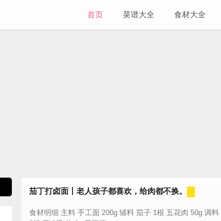
首页
菜谱大全
食材大全
茄丁打卤面丨老人孩子都喜欢，给肉都不换。
食材明细 主料 手工面 200g 辅料 茄子 1根 五花肉 50g 调料 青椒 2个 香葱