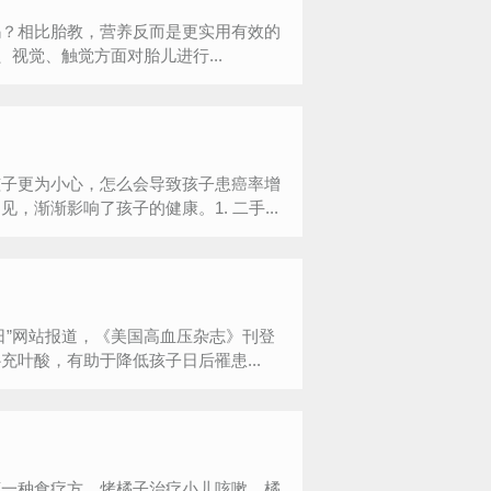
吗？相比胎教，营养反而是更实用有效的
视觉、触觉方面对胎儿进行...
孩子更为小心，怎么会导致孩子患癌率增
渐渐影响了孩子的健康。1. 二手...
日”网站报道，《美国高血压杂志》刊登
叶酸，有助于降低孩子日后罹患...
荐一种食疗方，烤橘子治疗小儿咳嗽。橘