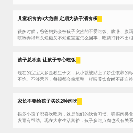
儿童积食的6大危害 定期为孩子消食积
很多时候，爸爸妈妈会被孩子突然的不爱吃饭、腹涨、腹
咳嗽弄得焦头烂额又不知道宝宝怎么回事，吃药打针不出根？
孩子总积食 让孩子专心吃饭
现在的宝宝大多是独生子女，从小就被贴上了娇生惯养的
不饱、不够营养，每顿都会像填鸭一样喂养饮食尚不能自控的
家长不要给孩子买这2种肉吃
很多小孩子都喜欢吃肉，这是他们的饮食习惯。确实肉类
发育有帮助。现在大家生活富裕，孩子多吃点肉也没有关系，