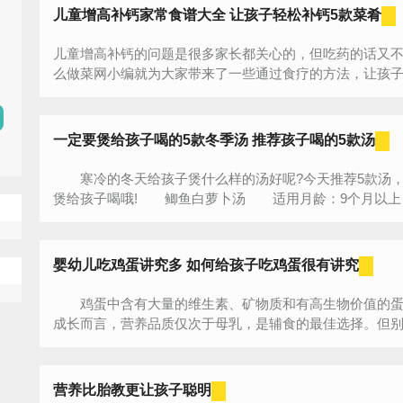
儿童增高补钙家常食谱大全 让孩子轻松补钙5款菜肴
儿童增高补钙的问题是很多家长都关心的，但吃药的话又
么做菜网小编就为大家带来了一些通过食疗的方法，让孩
能吃到美味！我们一起来了解下儿...
一定要煲给孩子喝的5款冬季汤 推荐孩子喝的5款汤
寒冷的冬天给孩子煲什么样的汤好呢?今天推荐5款汤，
煲给孩子喝哦! 鲫鱼白萝卜汤 适用月龄：9个月以
鱼1条，白萝卜1/4根，水适量。 制作方...
婴幼儿吃鸡蛋讲究多 如何给孩子吃鸡蛋很有讲究
鸡蛋中含有大量的维生素、矿物质和有高生物价值的蛋
成长而言，营养品质仅次于母乳，是辅食的最佳选择。但
蛋，如何给孩子吃却很有讲究。 1、...
营养比胎教更让孩子聪明