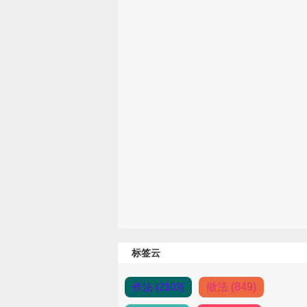
标签云
作法 (2103)
做法 (849)