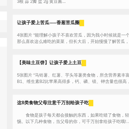
3根 蒜 2瓣 盐 2g 黄豆酱...
让孩子爱上苦瓜-----香葱苦瓜圈
4张图片 “能理解小孩子不喜欢苦瓜，因为我小时候就是一个极讨厌苦瓜的主，弄不清晰大人为什么
那么喜欢这么难吃的菜菜，但长大后，开始慢慢了解苦瓜，也
【美味土豆饼】让孩子爱上土豆
5张图片 “马铃薯、红薯、芋头等薯类食物，所含营养素丰富，它所含的蛋白质和维生素C、维生素
B1、维生素B2比苹果高得多，钙、磷、镁、钾含量也很高，
这8类食物父母注意千万别给孩子吃
食物是孩子每天都会接触的东西，如果吃错了食物，轻
惕。以下几种食物，当父母的你，可千万别拿给孩子吃哦!…