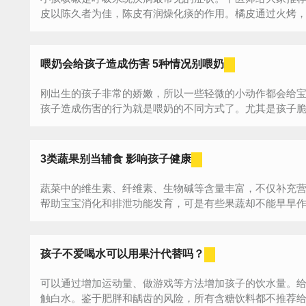
皮以陈久者为佳，陈皮有润燥化痰的作用。橘皮通过火烤，燥
喂奶会给孩子造成伤害 5种情况别喂奶
刚出生的孩子非常的娇嫩，所以一些轻微的小动作都会给
孩子造成伤害的行为就是喂奶的不同方式了。尤其是孩子脆弱
3类蔬果别当辅食 影响孩子健康
蔬菜中的维生素、纤维素、生物碱等含量丰富，不仅补充
帮助宝宝消化和排泄功能发育，可是有些果蔬却不能早早作为辅
孩子不爱喝水可以用果汁代替吗？
可以通过增加运动量、做游戏等方法增加孩子的饮水量。
触白水。鉴于肥胖和龋齿的风险，所有含糖饮料都不推荐给宝