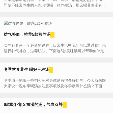
即使不经常养生的人也习惯喝一些养生汤，那么喝养生汤有什
么事项需要注意吗？下面就介绍一下冬季喝养生汤的8个注意事
项吧？1...
益气补血，推荐5款营养汤
女性补血是一个必然的过程，日常生活中我们可以通过食疗来
进行补气补血，滋养肌肤。下面这5款美味汤可以帮助你补足气
血，越活越年轻。气血养颜汤1：红枣黄鳝煲所需材料：黄鳝、
红枣、...
冬季饮食养生 喝好三种汤
冬季适当的喝一些粥和汤对身体是有很多好处的，今天就来跟
大家说一说冬季喝汤的注意事项以及冬季该喝什么汤？下面就
来和小编一起盘点一下吧！1、鱼汤冬天天气寒冷干燥，很容易
咳嗽，...
6款既补肾又祛湿的汤，气血双补