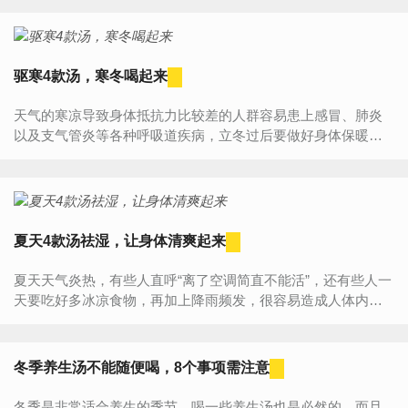
20克，香葱1...
驱寒4款汤，寒冬喝起来
天气的寒凉导致身体抵抗力比较差的人群容易患上感冒、肺炎
以及支气管炎等各种呼吸道疾病，立冬过后要做好身体保暖的
工作，除了添加衣服，适当的锻炼身体之外，也要注意饮食。
那么你...
夏天4款汤祛湿，让身体清爽起来
夏天天气炎热，有些人直呼“离了空调简直不能活”，还有些人一
天要吃好多冰凉食物，再加上降雨频发，很容易造成人体内湿
气过重。那么，夏天祛湿吃什么好？1、冬瓜排骨薏米汤冬瓜、
猪排...
冬季养生汤不能随便喝，8个事项需注意
冬季是非常适合养生的季节，喝一些养生汤也是必然的，而且