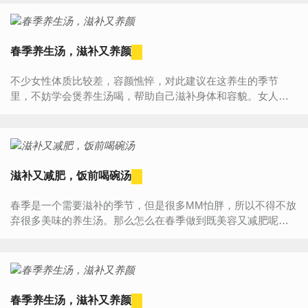
红枣、...
春季养生汤，滋补又养颜
不少女性体质比较差，容颜憔悴，对此建议在这养生的季节
里，不妨学会煲养生汤喝，帮助自己滋补身体和容貌。女人春
季养生汤的做法一、黑鱼水果汤所需主料：购买1条1斤重左右
的黑鱼，再买...
滋补又减肥，饭前喝碗汤
春季是一个需要滋补的季节，但是很多MM怕胖，所以不得不放
弃很多美味的养生汤。那么怎么在春季做到既美容又减肥呢？
下面给大家推荐几道养颜瘦身汤。1、营养丰富的小白菜豆腐减
肥...
春季养生汤，滋补又养颜