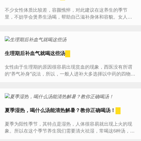
不少女性体质比较差，容颜憔悴，对此建议在这养生的季节
里，不妨学会煲养生汤喝，帮助自己滋补身体和容貌。女人春
季养生汤的做法一、黑鱼水果汤所需主料：购买1条1斤重左右
的黑鱼，再买...
生理期后补血气就喝这些汤
女性由于生理期的原因很容易出现贫血的现象，西医没有所谓
的“养气补身”说法，所以，一般人进补大多选择以中药的四物
汤、八珍汤等来调气补血，而补血气的最佳时期并不是在月经
期间...
夏季湿热，喝什么汤能清热解暑？教你正确喝汤！
夏季为阳性季节，其特点是湿热，人体很容易就出现上火的现
象。所以在这个季节养生我们需要清火祛湿，常喝这6种汤，帮
你安然度夏。一起来看看吧！1、菠菜银耳汤菠菜150克，银耳