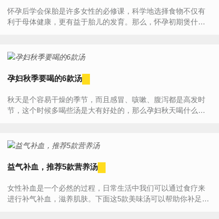
怀孕后学会保胎是许多女性的必修课，科学地选择食物不仅有
利于母体健康，更有益于胎儿的发育。那么，怀孕初期煲什么
汤安胎？1、冬瓜鲈鱼汤材料：鲈鱼1条，冬瓜200克，茯苓25
克，红枣(去核)1...
孕妇秋季要喝的6款汤
秋天是个容易干燥的季节，而且感冒、咳嗽、腹泻都是高发时
节，这个时候多喝些汤是大有好处的，那么孕妇秋天喝什么汤
好呢，小编强烈以下六款汤谱，下面跟随小编一起详细了解了
解吧。沙...
益气补血，推荐5款营养汤
女性补血是一个必然的过程，日常生活中我们可以通过食疗来
进行补气补血，滋养肌肤。下面这5款美味汤可以帮助你补足气
血，越活越年轻。气血养颜汤1：红枣黄鳝煲所需材料：黄鳝、