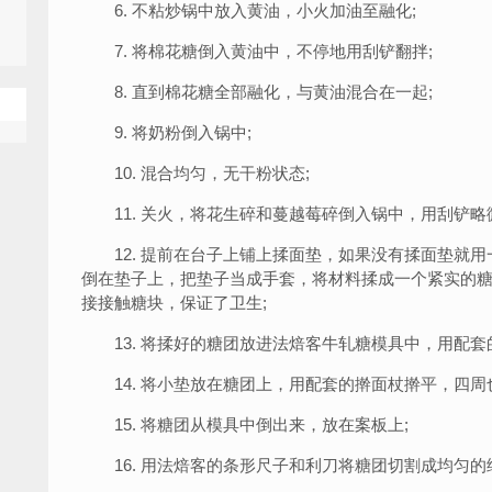
6. 不粘炒锅中放入黄油，小火加油至融化;
7. 将棉花糖倒入黄油中，不停地用刮铲翻拌;
8. 直到棉花糖全部融化，与黄油混合在一起;
9. 将奶粉倒入锅中;
10. 混合均匀，无干粉状态;
11. 关火，将花生碎和蔓越莓碎倒入锅中，用刮铲略
12. 提前在台子上铺上揉面垫，如果没有揉面垫就用
倒在垫子上，把垫子当成手套，将材料揉成一个紧实的糖
接接触糖块，保证了卫生;
13. 将揉好的糖团放进法焙客牛轧糖模具中，用配套
14. 将小垫放在糖团上，用配套的擀面杖擀平，四周也
15. 将糖团从模具中倒出来，放在案板上;
16. 用法焙客的条形尺子和利刀将糖团切割成均匀的