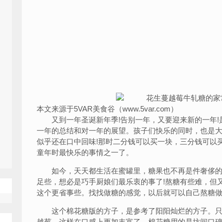
本文来源于5VAR美食谷（www.5var.com）
又到一年圣诞新年季!告别一年，又要迎来新的一年!
一年的总结和对一年的展望。孩子们快乐的同时，也是
似乎还在口中回味!那时二分钱可以买一块，三分钱可以
童年时最快乐的事情之一了。
如今，天天都生活在蜜罐里，糖果也不再是件奢侈的
足些，想必是巧手厨娘们最乐衷的事了!熬糖有些难，但
这个更省事些。找找做糖的感觉，以后就可以自己熬糖
这个棉花糖版的方子，是参考了阳阳灿烂的方子。只
越莓
，这样在口感上更加丰富了。棉花糖用的是坊间口碑