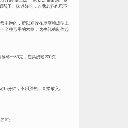
了腮帮子。味道好吃，连我老妈也忍不
盘中擀的，所以糖片在厚度和成型上
有一个整形用的木框，这牛轧糖制作起
蔓越莓干60克，雀巢奶粉200克
下火15分钟，不用预热，直接放入;
即可;