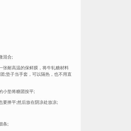
微混合;
一张耐高温的保鲜膜，将牛轧糖材料
团;垫子当手套，可以隔热，也不用直
的小垫将糖团按平;
要擀平;然后放在阴凉处放凉;
细条;