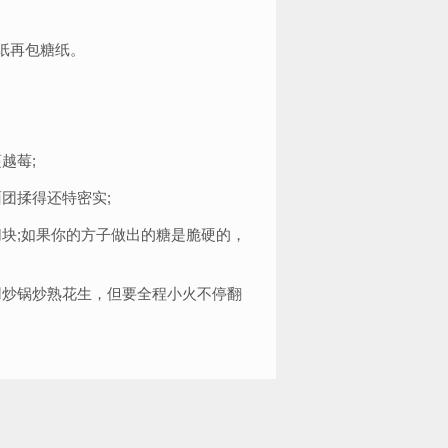
纸再包糖纸。
越莓;
团揉得还特密实;
块;如果你的方子做出的糖是脆硬的，
用炒锅炒熟花生，但要全程小火不停翻