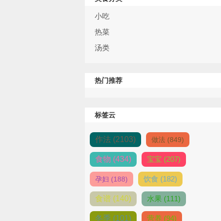
小吃
热菜
汤类
热门推荐
标签云
作法 (2103)
做法 (849)
食物 (434)
宝宝 (207)
饮食 (182)
孕妇 (188)
食谱 (140)
水果 (111)
冬季 (101)
营养 (94)