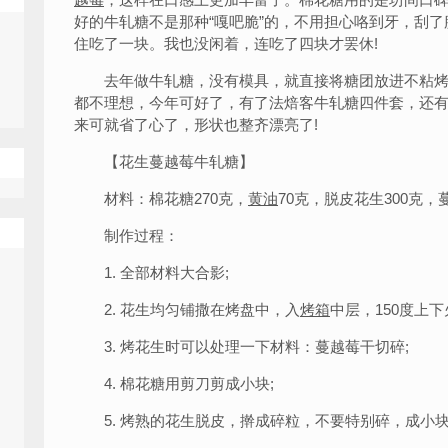
好的牛轧糖不是那种“嘎吧脆”的，不用担心咯到牙，刮
住吃了一块。我也没闲着，连吃了四块才罢休!
去年做牛轧糖，没有模具，就直接将糖团放进不粘烤
都不理想，今年可好了，有了法焙客牛轧糖四件套，还
来可就省了心了，形状也整齐漂亮了!
【花生蔓越莓牛轧糖】
材料：棉花糖270克，
黄油
70克，脱皮花生300克，
制作过程：
1. 全部材料大合影;
2. 花生均匀铺撒在烤盘中，入
烤箱
中层，150度上
3. 烤花生时可以处理一下材料：蔓越莓干切碎;
4. 棉花糖用剪刀剪成小块;
5. 烤熟的花生脱皮，擀成碎粒，不要特别碎，成小块