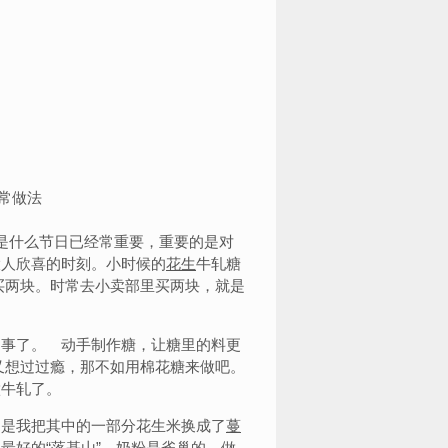
是什么节日已经常重要，重要的是对
大人欣喜的时刻。小时候的
花生
牛轧糖
买两块。时常去小卖部里买两块，就是
事了。 动手制作糖，让糖里的料更
又想过过瘾，那不如用棉花糖来做吧。
做牛轧了。
是我把其中的一部分花生米换成了
蔓
最好的“落基山”，
奶粉
是雀巢的。做