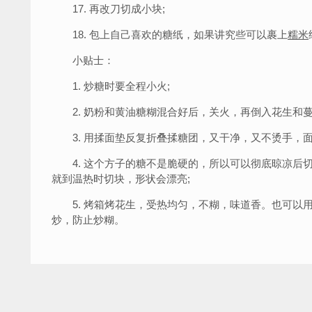
17. 再改刀切成小块;
18. 包上自己喜欢的糖纸，如果讲究些可以裹上
糯米
小贴士：
1. 炒糖时要全程小火;
2. 奶粉和黄油糖糊混合好后，关火，再倒入花生和蔓
3. 用揉面垫反复折叠揉糖团，又干净，又不烫手，面
4. 这个方子的糖不是脆硬的，所以可以彻底晾凉后切
就到温热时切块，形状会漂亮;
5. 烤箱烤花生，受热均匀，不糊，味道香。也可以
炒，防止炒糊。