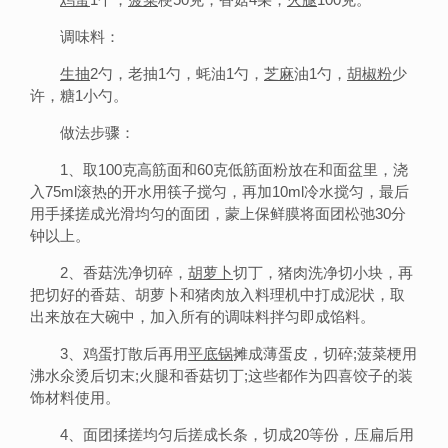
调味料：
生抽
2勺，老抽1勺，蚝油1勺，
芝麻
油1勺，
胡椒粉
少
许，糖1小勺。
做法步骤：
1、取100克高筋面和60克低筋面粉放在和面盆里，浇
入75ml滚热的开水用筷子搅匀，再加10ml冷水搅匀，最后
用手揉搓成光滑均匀的面团，蒙上保鲜膜将面团松弛30分
钟以上。
2、香菇洗净切碎，
胡萝卜
切丁，猪肉洗净切小块，再
把切好的香菇、胡萝卜和猪肉放入料理机中打成泥状，取
出来放在大碗中，加入所有的调味料拌匀即成馅料。
3、鸡蛋打散后再用
平底锅
摊成薄蛋皮，切碎;菠菜梗用
沸水氽烫后切末;火腿和香菇切丁;这些都作为四喜饺子的装
饰材料使用。
4、面团揉搓均匀后搓成长条，切成20等份，压扁后用