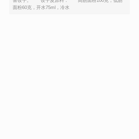
喜饺子。 饺子皮原料： 高筋面粉100克，低筋
面粉60克，开水75ml，冷水