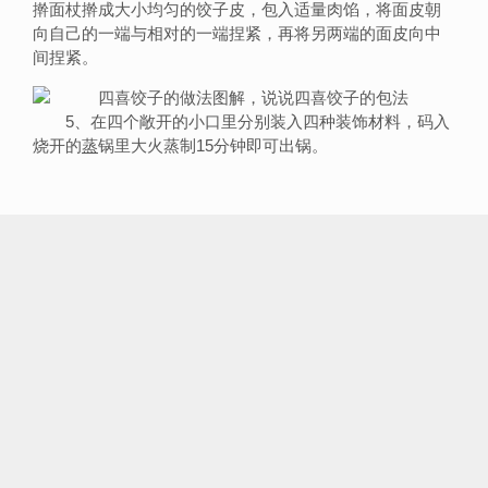
擀面杖擀成大小均匀的饺子皮，包入适量肉馅，将面皮朝
向自己的一端与相对的一端捏紧，再将另两端的面皮向中
间捏紧。
5、在四个敞开的小口里分别装入四种装饰材料，码入
烧开的
蒸
锅里大火蒸制15分钟即可出锅。