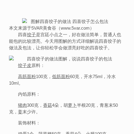
本文来源于5VAR美食谷（www.5var.com）
四喜
饺子
是宫廷小点之一，好在做法简单，普通人也
能包的比较漂亮。今天用图解的方式详细解说四喜饺子的
做法及包法，让你轻松学会做漂亮好吃的四喜饺子。
饺子皮
原料：
高筋
面粉
100克，
低筋面粉
60克，开水75ml，冷水
10ml。
内馅原料：
猪肉
300克，
香菇
4朵，胡
萝卜
半根20克，青葱末50
克，
姜
末少许。
装饰材料：
鸡蛋
1个，
菠菜
梗50克，香菇4朵，
火腿
100克。