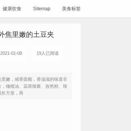
健康饮食
Sitemap
美食标签
外焦里嫩的土豆夹
021-01-08
19人已阅读
里嫩，咸香面糯，香滋滋的味道非
，橄榄油、蒜蓉辣酱、孜然粉、辣
成长方形，再