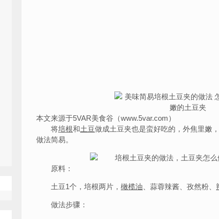
本文来源于5VAR美食谷（www.5var.com）
将
培根
和
土豆
做成土豆夹也是蛮好吃的，外焦里嫩
做法简易。
原料：
土豆1个，培根两片，
橄榄油
、蒜蓉辣酱、孜然粉、
做法步骤：