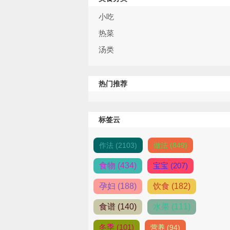
小吃
热菜
汤类
热门推荐
标签云
作法 (2103)
做法 (849)
食物 (434)
宝宝 (207)
孕妇 (188)
饮食 (182)
食谱 (140)
水果 (111)
冬季 (101)
营养 (94)