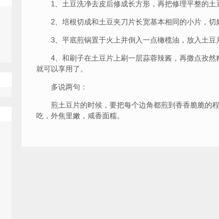
1、土豆洗净去皮后修成长方形，再把修理平整的土
2、培根切成和土豆夹刀片长宽基本相同的小片，切
3、平底煎锅置于火上并倒入一点橄榄油，放入土豆
4、和刷子在土豆片上刷一层蒜蓉辣酱，再撒点孜然
就可以享用了。
多说两句：
煎土豆片的时候，要把每个边角都煎到香香脆脆的程
吃，外焦里嫩，咸香面糯。