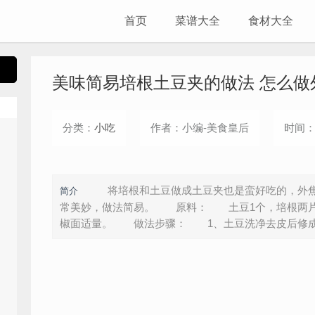
首页
菜谱大全
食材大全
美味简易培根土豆夹的做法 怎么做
分类：
小吃
作者：小编-美食皇后
时间：2
将培根和土豆做成土豆夹也是蛮好吃的，外焦
简介
常美妙，做法简易。 原料： 土豆1个，培根两片
椒面适量。 做法步骤： 1、土豆洗净去皮后修