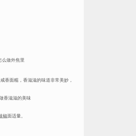
，咸香面糯，香滋滋的味道非常美妙，
辣椒
面适量。