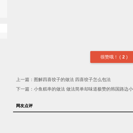
很赞哦！
(
2
)
上一篇：
图解四喜饺子的做法 四喜饺子怎么包法
下一篇：
小鱼糕串的做法 做法简单却味道极赞的韩国路边
网友点评