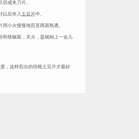
豆切成夹刀片。
好以后夹入
土豆片
中。
片用小火慢慢地煎至两面熟透。
粉和辣椒面，关火，盖锅焖上一会儿
度，这样煎出的培根土豆片才最好