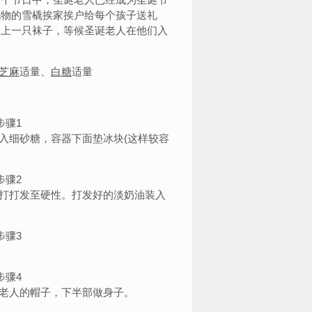
礼物的雪橇挨家挨户给每个孩子送礼
放上一只袜子，等候圣诞老人在他们入
芝麻
适量、
白糖
适量
入细砂糖，容器下面垫冰块(这样较容
打打发至硬性。打发好的淡奶油装入
老人的帽子，下半部做身子。