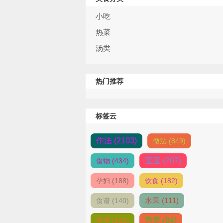
小吃
热菜
汤类
热门推荐
标签云
作法 (2103)
做法 (849)
宝宝 (207)
食物 (434)
孕妇 (188)
饮食 (182)
水果 (111)
食谱 (140)
营养 (94)
冬季 (101)