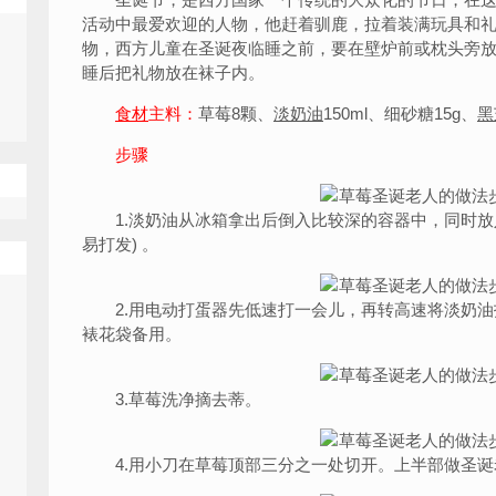
活动中最爱欢迎的人物，他赶着驯鹿，拉着装满玩具和
物，西方儿童在圣诞夜临睡之前，要在壁炉前或枕头旁
睡后把礼物放在袜子内。
食材
主料：
草莓8颗、
淡
奶油
150ml、细砂糖15g、
黑
步骤
1.淡奶油从冰箱拿出后倒入比较深的容器中，同时放
易打发) 。
2.用电动打蛋器先低速打一会儿，再转高速将淡奶油
裱花袋备用。
3.草莓洗净摘去蒂。
4.用小刀在草莓顶部三分之一处切开。上半部做圣诞