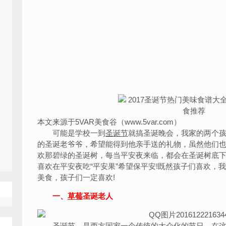
本文来源于5VAR美食谷（www.5var.com）
可能是学校一到
圣诞节
就搞圣诞晚会，我家的两个
的圣诞老爷爷，希望能得到他亲手送的礼物，虽然他们
欢那碧绿的圣诞树，每当平安夜来临，都会在圣诞树底
喜欢在平安夜吃“平安果”希望保平安!既然孩子们喜欢，
美食，孩子们一定喜欢!
一、
草莓
圣诞老人
圣诞节，是西方国家一个传统的大众化的节日，在这